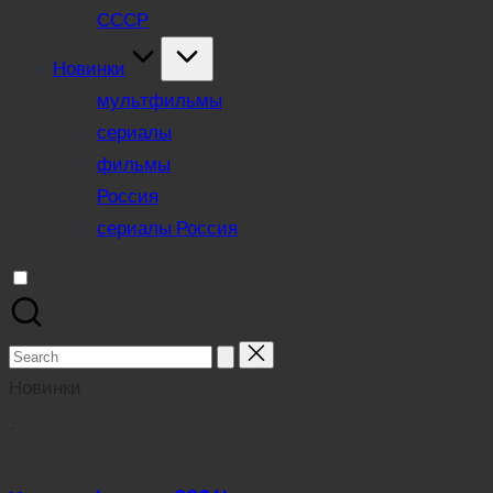
СССР
Новинки
мультфильмы
сериалы
фильмы
Россия
сериалы Россия
Search
for:
Новинки