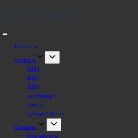
kinotorrent.cc
Skip
to
content
Контакты
Фильмы
2024
2025
2026
зарубежный
Россия
лучшие Россия
Сериалы
Все сериалы