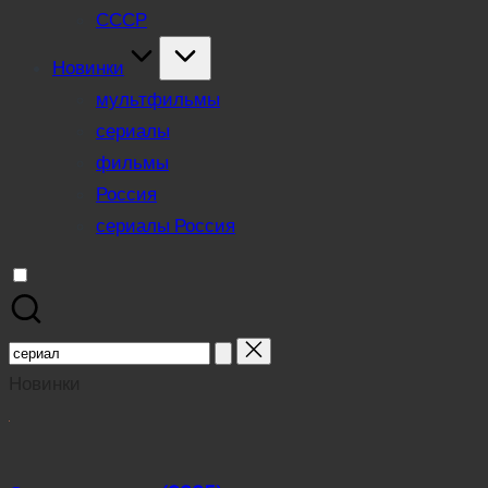
СССР
Новинки
мультфильмы
сериалы
фильмы
Россия
сериалы Россия
Search
for:
Новинки