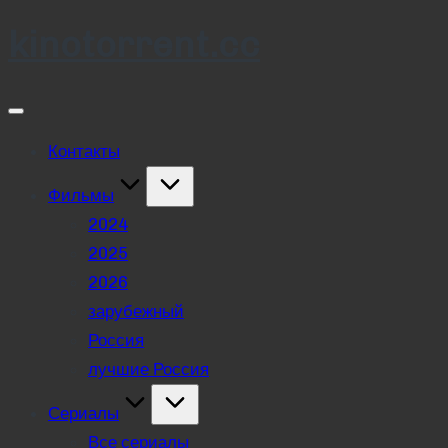
kinotorrent.cc
Skip
to
content
Контакты
Фильмы
2024
2025
2026
зарубежный
Россия
лучшие Россия
Сериалы
Все сериалы