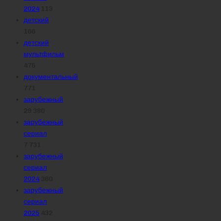
2024
113
детский
166
детский
мультфильм
475
документальный
771
зарубежный
29 380
зарубежный
сериал
7 731
зарубежный
сериал
2024
360
зарубежный
сериал
2025
432