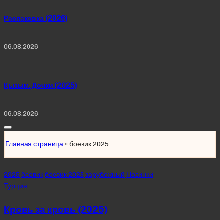
Распаковка (2026)
06.08.2026
Қызым. Дочки (2025)
06.08.2026
Главная страница
»
боевик 2025
Posted
2025
боевик
боевик 2025
зарубежный
Новинки
in
Турция
Кровь за кровь (2025)