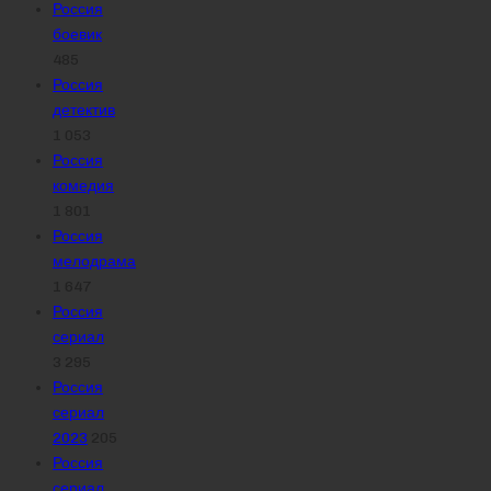
Россия
боевик
485
Россия
детектив
1 053
Россия
комедия
1 801
Россия
мелодрама
1 647
Россия
сериал
3 295
Россия
сериал
2023
205
Россия
сериал