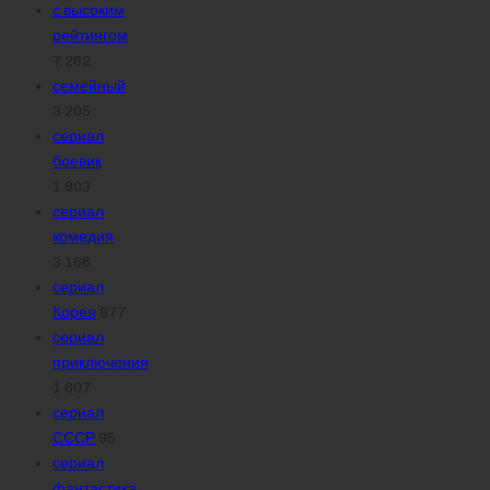
с высоким
рейтингом
7 262
семейный
3 205
сериал
боевик
1 903
сериал
комедия
3 166
сериал
Корея
877
сериал
приключения
1 607
сериал
СССР
95
сериал
фантастика