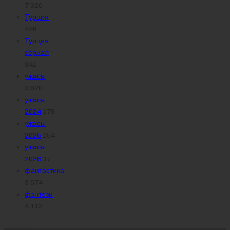
7 320
Турция
446
Турция
сериал
341
ужасы
3 620
ужасы
2024
179
ужасы
2025
154
ужасы
2026
37
фантастика
3 574
фэнтези
4 112
Похожее