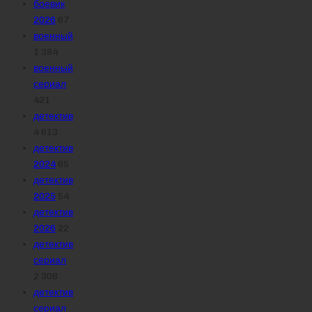
боевик
2026
67
военный
1 384
военный
сериал
421
детектив
4 613
детектив
2024
65
детектив
2025
54
детектив
2026
22
детектив
сериал
2 308
детектив
сериал