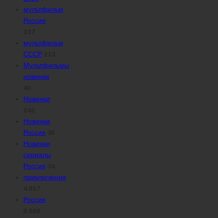
мультфильм
Россия
337
мультфильм
СССР
213
Мультфильмы
новинки
40
Новинки
242
Новинки
Россия
36
Новинки
сериалы
Россия
34
приключения
4 857
Россия
6 588