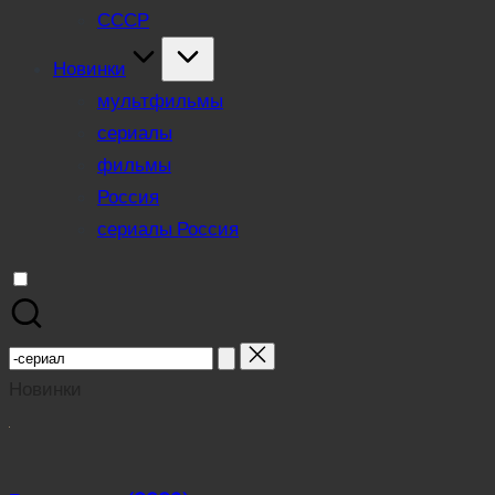
СССР
Новинки
мультфильмы
сериалы
фильмы
Россия
сериалы Россия
Search
for:
Новинки