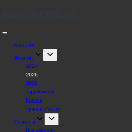
kinotorrent.cc
Skip
to
content
Контакты
Фильмы
2024
2025
2026
зарубежный
Россия
лучшие Россия
Сериалы
Все сериалы