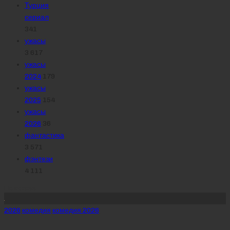
Турция
сериал
341
ужасы
3 617
ужасы
2024
179
ужасы
2025
154
ужасы
2026
36
фантастика
3 571
фэнтези
4 111
Похожее
Posted
2026
комедия
комедия 2026
in