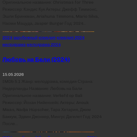
Оригинальное название: Christmas for Three
Режиссер: Кэндис Кук Актеры: Джефф Тиммонс,
Эшли Бринкман, Ariahuna Timmons, Mario Silva,
Наоми Мацуда, Jasper Burger Год: 2024…
Posted
2024
зарубежный
комедия
комедия 2024
in
мелодрама
мелодрама 2024
Любовь на Бали (2024)
15.05.2026
IMDb 5.1 Жанр: мелодрама, комедия Страна:
Нидерланды Название: Любовь на Бали
Оригинальное название: Verliefd op Bali
Режиссер: Йохан Нийенхейс Актеры: Anouk
Maas, Nadja Hüpscher, Тара Хетария, Джим
Баккум, Эдвин Джонкер, Мингус Дагелет Год: 2024
После…