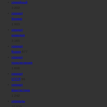
семейный
3 202
сериал
боевик
1 903
сериал
комедия
3 165
сериал
Корея
877
сериал
приключения
1 606
сериал
СССР
95
сериал
фантастика
1 242
сериалы
10 939