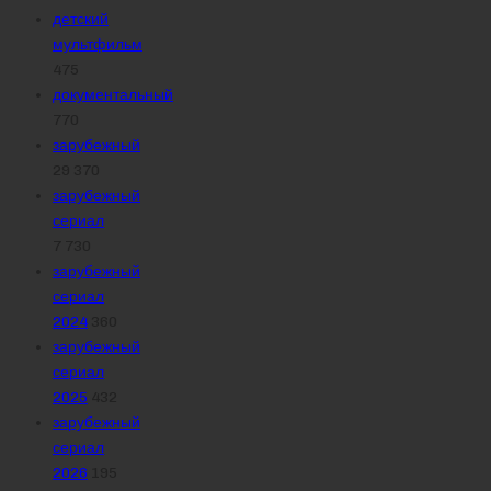
детский
мультфильм
475
документальный
770
зарубежный
29 370
зарубежный
сериал
7 730
зарубежный
сериал
2024
360
зарубежный
сериал
2025
432
зарубежный
сериал
2026
195