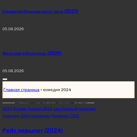
Синдром бесконечного лета (2023)
05.08.2026
Мальчик-оборотень (2026)
05.08.2026
Главная страница
»
комедия 2024
Posted
2024
боевик
боевик 2024
зарубежный
комедия
in
комедия 2024
криминал
Новинки
США
Рейс навылет (2024)