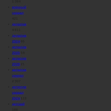
1 384
военный
сериал
421
детектив
4 611
детектив
2024
65
детектив
2025
54
детектив
2026
21
детектив
сериал
2 307
детектив
сериал
2024
113
детский
166