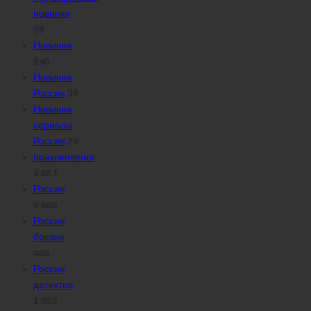
новинки
39
Новинки
240
Новинки
Россия
36
Новинки
сериалы
Россия
29
приключения
4 857
Россия
6 588
Россия
боевик
485
Россия
детектив
1 053