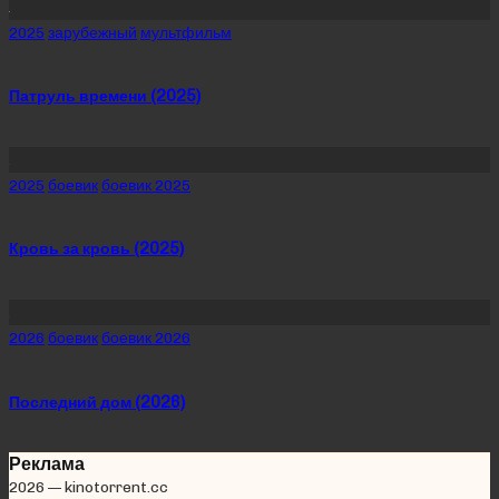
Posted
2025
зарубежный
мультфильм
in
Патруль времени (2025)
Posted
2025
боевик
боевик 2025
in
Кровь за кровь (2025)
Posted
2026
боевик
боевик 2026
in
Последний дом (2026)
Реклама
2026 — kinotorrent.cc