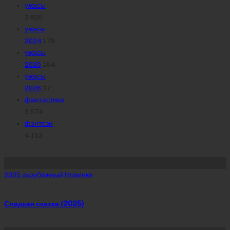
ужасы
3 620
ужасы
2024
179
ужасы
2025
154
ужасы
2026
37
фантастика
3 574
фэнтези
4 112
Похожее
Posted
2025
зарубежный
Новинки
in
Сладкая сказка (2025)