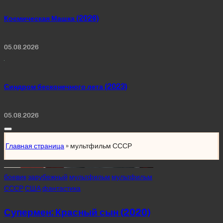
Космическая Машка (2026)
05.08.2026
Синдром бесконечного лета (2023)
05.08.2026
Главная страница
»
мультфильм СССР
Posted
боевик
зарубежный
мультфильм
мультфильм
in
СССР
США
фантастика
Супермен: Красный сын (2020)