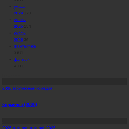
ужасы
2024
179
ужасы
2025
154
ужасы
2026
36
фантастика
3 571
фэнтези
4 111
Похожее
Posted
2026
зарубежный
комедия
in
Кормилец (2026)
Posted
2026
комедия
комедия 2026