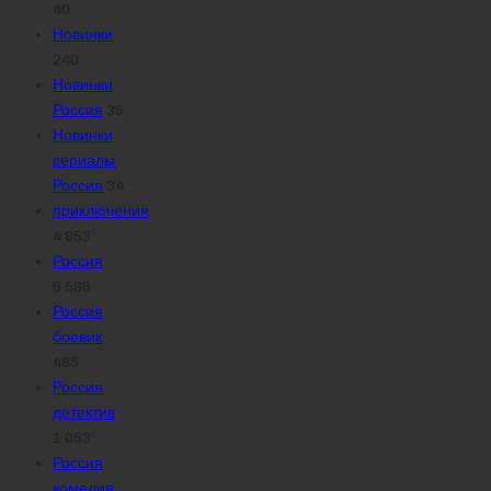
40
Новинки
240
Новинки
Россия
35
Новинки
сериалы
Россия
34
приключения
4 853
Россия
6 586
Россия
боевик
485
Россия
детектив
1 053
Россия
комедия