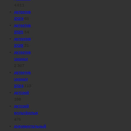
4 611
детектив
2024
65
детектив
2025
54
детектив
2026
21
детектив
сериал
2 307
детектив
сериал
2024
113
детский
166
детский
мультфильм
475
документальный