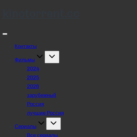
kinotorrent.cc
Skip
to
content
Контакты
Фильмы
2024
2025
2026
зарубежный
Россия
лучшие Россия
Сериалы
Все сериалы