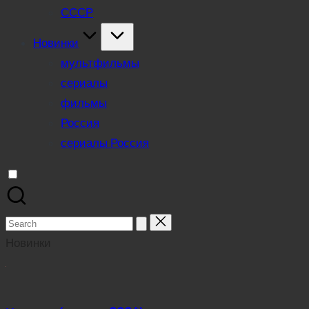
СССР
Новинки
мультфильмы
сериалы
фильмы
Россия
сериалы Россия
Search
for:
Новинки