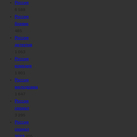
Россия
6 588
Россия
боевик
485
Россия
детектив
1 053
Россия
комедия
1 801
Россия
мелодрама
1 647
Россия
сериал
3 295
Россия
сериал
2023
205