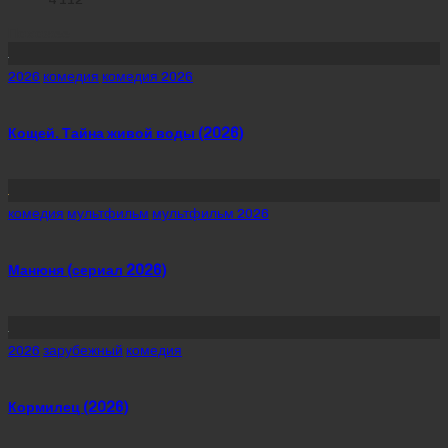
Похожее
Posted
2026
комедия
комедия 2026
in
Кощей. Тайна живой воды (2026)
Posted
комедия
мультфильм
мультфильм 2026
in
Манюня (сериал 2026)
Posted
2026
зарубежный
комедия
in
Кормилец (2026)