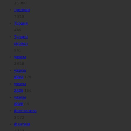
15 098
триллер
7 318
Турция
445
Турция
сериал
341
ужасы
3 618
ужасы
2024
179
ужасы
2025
154
ужасы
2026
36
фантастика
3 572
фэнтези
4 112