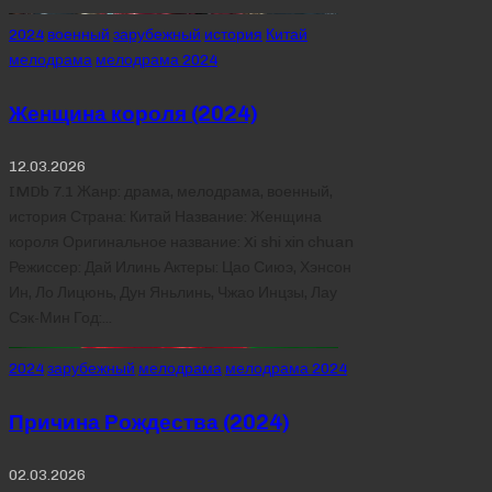
Posted
2024
военный
зарубежный
история
Китай
in
мелодрама
мелодрама 2024
Женщина короля (2024)
12.03.2026
IMDb 7.1 Жанр: драма, мелодрама, военный,
история Страна: Китай Название: Женщина
короля Оригинальное название: Xi shi xin chuan
Режиссер: Дай Илинь Актеры: Цао Сиюэ, Хэнсон
Ин, Ло Лицюнь, Дун Яньлинь, Чжао Инцзы, Лау
Сэк-Мин Год:…
Posted
2024
зарубежный
мелодрама
мелодрама 2024
in
Причина Рождества (2024)
02.03.2026