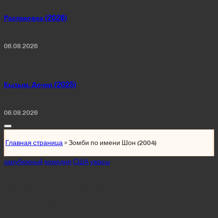
Распаковка (2026)
06.08.2026
Қызым. Дочки (2025)
06.08.2026
Главная страница
»
Зомби по имени Шон (2004)
Posted
зарубежный
комедия
США
ужасы
in
Зомби по имени
Шон (2004)