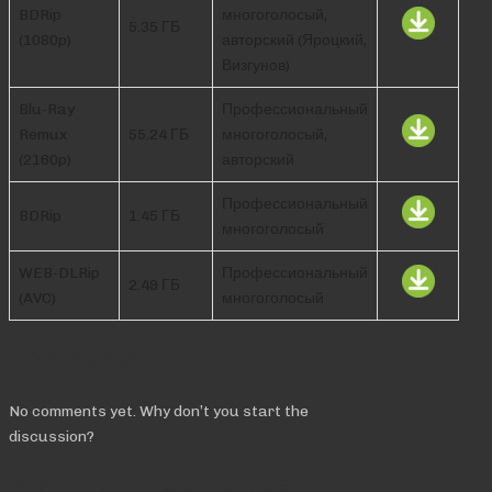
BDRip
многоголосый,
5.35 ГБ
(1080p)
авторский (Яроцкий,
Визгунов)
Blu-Ray
Профессиональный
Remux
55.24 ГБ
многоголосый,
(2160p)
авторский
Профессиональный
BDRip
1.45 ГБ
многоголосый
WEB-DLRip
Профессиональный
2.49 ГБ
(AVC)
многоголосый
Comments
No comments yet. Why don’t you start the
discussion?
Добавить комментарий