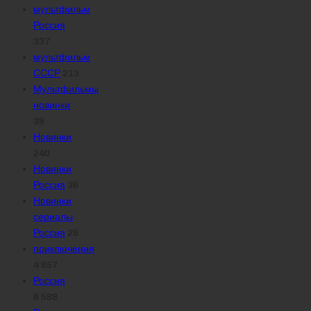
мультфильм
Россия
337
мультфильм
СССР
213
Мультфильмы
новинки
39
Новинки
240
Новинки
Россия
36
Новинки
сериалы
Россия
29
приключения
4 857
Россия
6 588