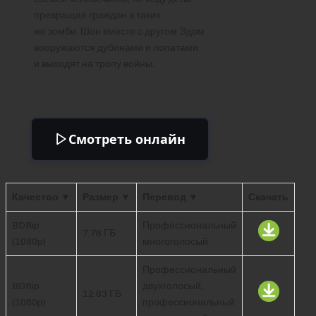
превращая граждан в таких
же зомби. Шон вместе с другом Эдом
вооружаются дубинами и лопатами
и выходят на тропу войны.
Смотреть онлайн
Качество ▼
Размер ▼
Перевод ▼
Скачать
BDRip
Профессиональный
7.76 ГБ
(1080p)
многоголосый
Профессиональный
BDRip
двухголосый,
12.63 ГБ
(1080p)
профессиональный