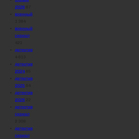
2026
67
военный
1 384
военный
сериал
421
детектив
4 613
детектив
2024
65
детектив
2025
54
детектив
2026
22
детектив
сериал
2 308
детектив
сериал