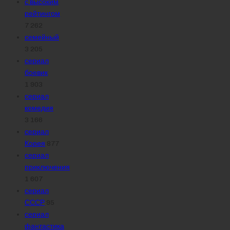
с высоким
рейтингом
7 262
семейный
3 205
сериал
боевик
1 903
сериал
комедия
3 166
сериал
Корея
877
сериал
приключения
1 607
сериал
СССР
95
сериал
фантастика