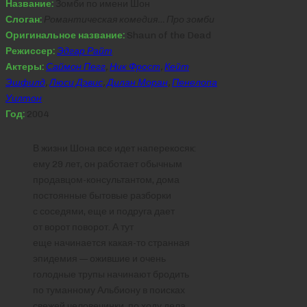
Название:
Зомби по имени Шон
Слоган:
Романтическая комедия… Про зомби
Оригинальное название:
Shaun of the Dead
Режиссер:
Эдгар Райт
Актеры:
Саймон Пегг
,
Ник Фрост
,
Кейт
Эшфилд
,
Люси Дэвис
,
Дилан Моран
,
Пенелопа
Уилтон
Год:
2004
В жизни Шона все идет наперекосяк:
ему 29 лет, он работает обычным
продавцом-консультантом, дома
постоянные бытовые разборки
с соседями, еще и подруга дает
от ворот поворот. А тут
еще начинается какая-то странная
эпидемия — ожившие и очень
голодные трупы начинают бродить
по туманному Альбиону в поисках
свежей человечинки, по ходу дела