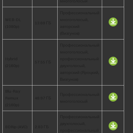
многоголосый
Профессиональный
WEB-DL
многоголосый,
13.69 ГБ
(1080p)
авторский
(Визгунов)
Профессиональный
многоголосый,
Hybrid
профессиональный
57.55 ГБ
(2160p)
двухголосый,
авторский (Яроцкий,
Визгунов)
Blu-Ray
Профессиональный
Remux
49.97 ГБ
многоголосый
(2160p)
Профессиональный
двухголосый,
BDRip (AVC)
2.83 ГБ
профессиональный