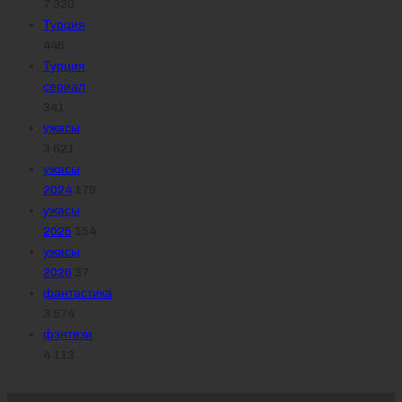
7 320
Турция
446
Турция
сериал
341
ужасы
3 621
ужасы
2024
179
ужасы
2025
154
ужасы
2026
37
фантастика
3 574
фэнтези
4 113
Похожее