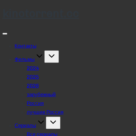
kinotorrent.cc
Skip
to
content
Контакты
Фильмы
2024
2025
2026
зарубежный
Россия
лучшие Россия
Сериалы
Все сериалы