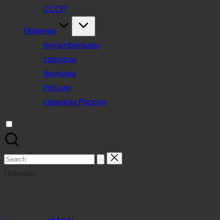
СССР
Новинки
мультфильмы
сериалы
фильмы
Россия
сериалы Россия
Search
for:
Новинки