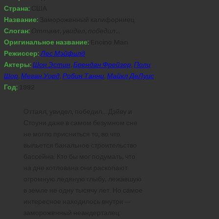
Страна:
США
Название:
Замороженный калифорниец
Слоган:
Оттаял, увидел, победил…
Оригинальное название:
Encino Man
Режиссер:
Лес Мэйфилд
Актеры:
Шон Эстин
,
Брендан Фрейзер
,
Поли
Шор
,
Меган Уорд
,
Робин Танни
,
Майкл ДеЛуис
Год:
1992
Оттаял, увидел, победил… Дэйву и
Стоуни даже в самом безумном сне
не могло присниться то, во что
выльется банальное строительство
бассейна. Кто бы мог подумать, что
на дне котлована они раскопают
огромную ледяную глыбу, лежавшую
в земле не одну тысячу лет. Но самое
интересное находилось внутри —
замороженный неандерталец: