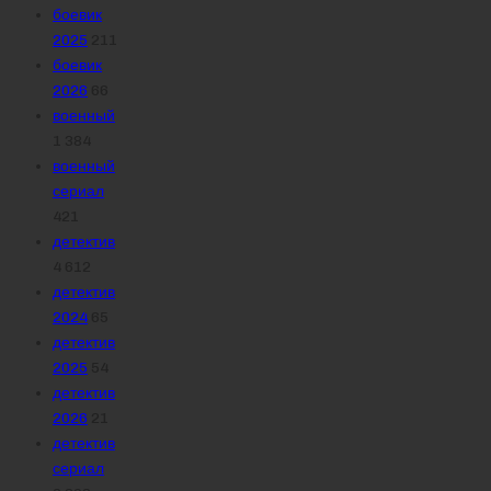
боевик
2025
211
боевик
2026
66
военный
1 384
военный
сериал
421
детектив
4 612
детектив
2024
65
детектив
2025
54
детектив
2026
21
детектив
сериал