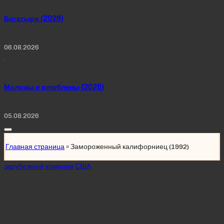
Богатыри (2026)
06.08.2026
Молоды и влюблены (2026)
05.08.2026
Главная страница
»
Замороженный калифорниец (1992)
Posted
зарубежный
комедия
США
in
Замороженный
калифорниец