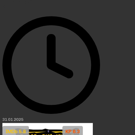
(1992)
31.01.2025
IMDb 5.8
KP 6.3