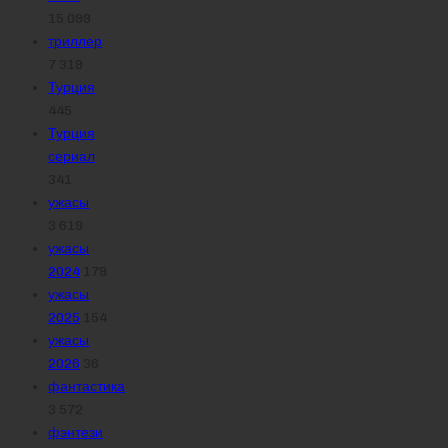
15 099
триллер
7 319
Турция
445
Турция
сериал
341
ужасы
3 619
ужасы
2024
179
ужасы
2025
154
ужасы
2026
36
фантастика
3 572
фэнтези