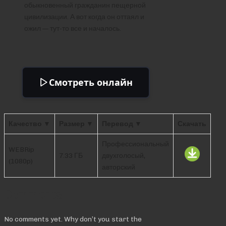
обыкновенный гражданин пещерной
цивилизации. А вот когда он оттаял и
ожил — тут-то все и началось.
Смотреть онлайн
Качество ▼
Размер ▼
Перевод ▼
Скачать
Профессиональный
WEBRip
7.33 ГБ
двухголосый,
(1080p)
авторский
Comments
No comments yet. Why don’t you start the