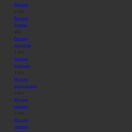
Россия
6 588
Россия
боевик
485
Россия
детектив
1 053
Россия
комедия
1 801
Россия
мелодрама
1 647
Россия
сериал
3 295
Россия
сериал