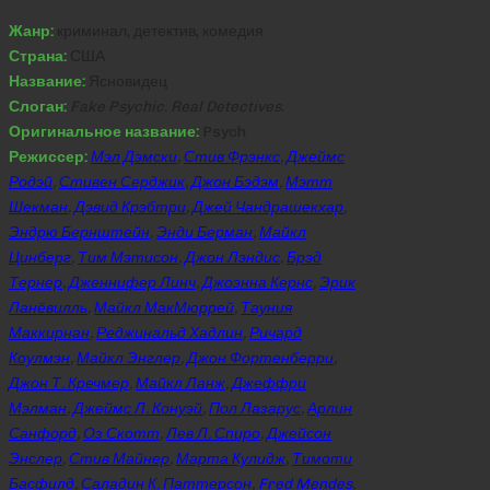
Жанр:
криминал, детектив, комедия
Страна:
США
Название:
Ясновидец
Слоган:
Fake Psychic. Real Detectives.
Оригинальное название:
Psych
Режиссер:
Мэл Дэмски
,
Стив Фрэнкс
,
Джеймс
Родэй
,
Стивен Серджик
,
Джон Бэдэм
,
Мэтт
Шекман
,
Дэвид Крэбтри
,
Джей Чандрашекхар
,
Эндрю Бернштейн
,
Энди Берман
,
Майкл
Цинберг
,
Тим Мэтисон
,
Джон Лэндис
,
Брэд
Тернер
,
Дженнифер Линч
,
Джоэнна Кернс
,
Эрик
Ланёвилль
,
Майкл МакМюррей
,
Тауния
Маккирнан
,
Реджинальд Хадлин
,
Ричард
Коулмэн
,
Майкл Энглер
,
Джон Фортенберри
,
Джон Т. Кречмер
,
Майкл Ланж
,
Джеффри
Мэлман
,
Джеймс Л. Конуэй
,
Пол Лазарус
,
Арлин
Санфорд
,
Оз Скотт
,
Лев Л. Спиро
,
Джейсон
Энслер
,
Стив Майнер
,
Марта Кулидж
,
Тимоти
Басфилд
,
Саладин К. Паттерсон
,
Fred Mendes
,