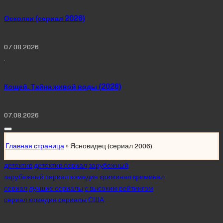
Осколки (сериал 2026)
07.08.2026
Кощей. Тайна живой воды (2026)
07.08.2026
Главная страница
»
Ясновидец (сериал 2006)
Posted
детектив
детектив сериал
зарубежный
in
зарубежный сериал
комедия
криминал
криминал
сериал
лучшие сериалы
с высоким рейтингом
сериал комедия
сериалы
США