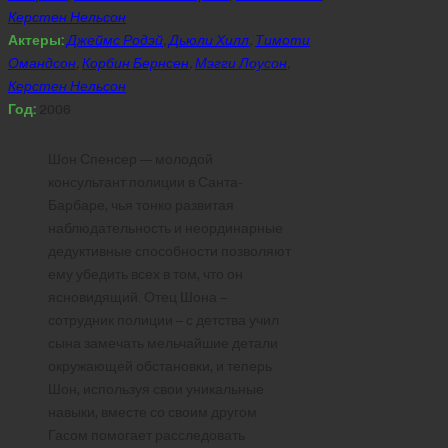
Керстен Нельсон
Актеры:
Джеймс Родэй
,
Дьюли Хилл
,
Тимоти
Омандсон
,
Корбин Бернсен
,
Мэгги Лоусон
,
Керстен Нельсон
Год:
2006
Шон Спенсер — молодой
консультант полиции в Санта-
Барбаре, чья тонко развитая
наблюдательность и неординарные
дедуктивные способности позволяют
ему убедить всех в том, что он
ясновидящий. Отец Шона –
сотрудник полиции – с детства учил
сына замечать мельчайшие детали
окружающей обстановки, и теперь
Шон, используя свои уникальные
навыки, вместе со своим другом
Гасом помогает расследовать