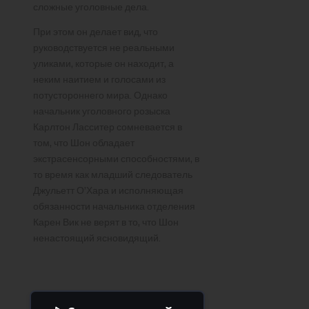
сложные уголовные дела.
При этом он делает вид, что
руководствуется не реальными
уликами, которые он находит, а
неким наитием и голосами из
потустороннего мира. Однако
начальник уголовного розыска
Карлтон Ласситер сомневается в
том, что Шон обладает
экстрасенсорными способностями, в
то время как младший следователь
Джульетт О’Хара и исполняющая
обязанности начальника отделения
Карен Вик не верят в то, что Шон
ненастоящий ясновидящий.