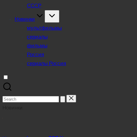
СССР
Новинки
мультфильмы
сериалы
фильмы
Россия
сериалы Россия
Search
for:
Новинки