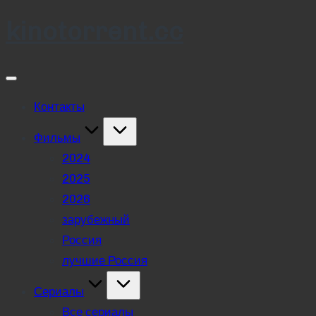
kinotorrent.cc
Skip
to
content
Контакты
Фильмы
2024
2025
2026
зарубежный
Россия
лучшие Россия
Сериалы
Все сериалы