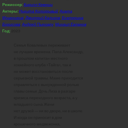
Режиссер:
Кирилл Кемниц
Актеры:
Никита Кологривый
,
Агата
Муцениеце
,
Дмитрий Калихов
,
Екатерина
Борисова
,
Андрей Пынзару
,
Михаил Евланов
Год:
2023
Семья Ковалевых переживает
не лучшие времена. Папа Александр,
в прошлом капитан местного
хоккейного клуба «Тайга», так и
не может восстановиться после
серьезной травмы. Маме приходится
справляться с вынужденной ролью
главы семьи. Дочь Лиза в разгаре
кризиса переходного возраста, а у
младшего сына Жени
нет друзей — ни во дворе, ни в школе.
И когда он приносит в дом
крошечного медвежонка,