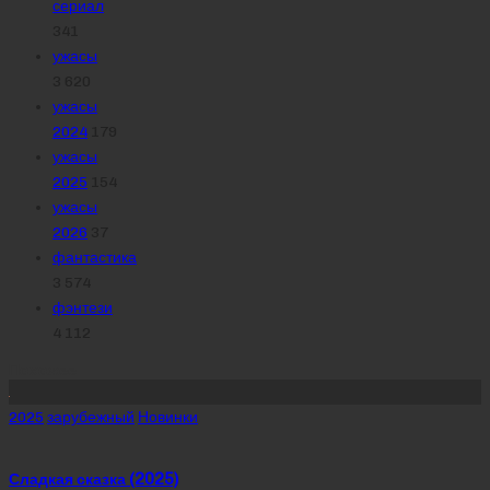
сериал
341
ужасы
3 620
ужасы
2024
179
ужасы
2025
154
ужасы
2026
37
фантастика
3 574
фэнтези
4 112
Похожее
Posted
2025
зарубежный
Новинки
in
Сладкая сказка (2025)