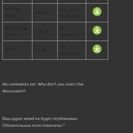
WEB-DL
Не
2.68 ГБ
(720p)
требуется
WEB-DLRip
Не
1.45 ГБ
(AVC)
требуется
Не
IPTV
1.1 ГБ
требуется
Comments
No comments yet. Why don’t you start the
discussion?
Добавить комментарий
Ваш адрес email не будет опубликован.
Обязательные поля помечены
*