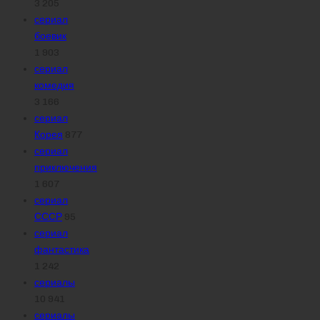
3 205
сериал
боевик
1 903
сериал
комедия
3 166
сериал
Корея
877
сериал
приключения
1 607
сериал
СССР
95
сериал
фантастика
1 242
сериалы
10 941
сериалы