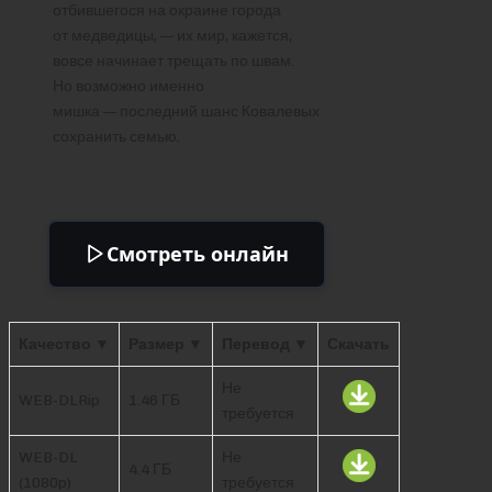
отбившегося на окраине города
от медведицы, — их мир, кажется,
вовсе начинает трещать по швам.
Но возможно именно
мишка — последний шанс Ковалевых
сохранить семью.
Смотреть онлайн
Качество ▼
Размер ▼
Перевод ▼
Скачать
Не
WEB-DLRip
1.46 ГБ
требуется
WEB-DL
Не
4.4 ГБ
(1080p)
требуется