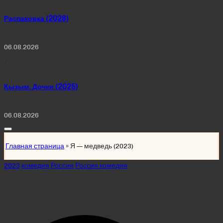
Распаковка (2026)
06.08.2026
Қызым. Дочки (2025)
06.08.2026
Главная страница
»
Я — медведь (2023)
Posted
2023
комедия
Россия
Россия комедия
in
Я — медведь (2023)