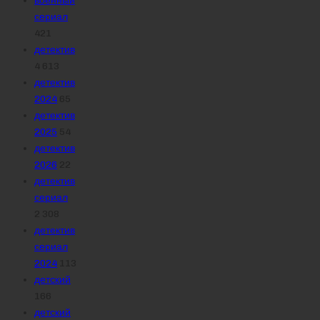
военный
сериал
421
детектив
4 613
детектив
2024
65
детектив
2025
54
детектив
2026
22
детектив
сериал
2 308
детектив
сериал
2024
113
детский
166
детский