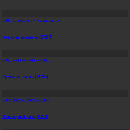
Posted
2025
зарубежный
мультфильм
in
Патруль времени (2025)
Posted
2025
боевик
боевик 2025
in
Кровь за кровь (2025)
Posted
2026
боевик
боевик 2026
in
Последний дом (2026)