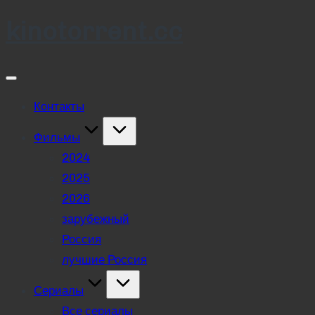
kinotorrent.cc
Skip
to
content
Контакты
Фильмы
2024
2025
2026
зарубежный
Россия
лучшие Россия
Сериалы
Все сериалы