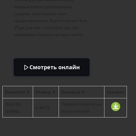
каждый избрал добровольно,
надеясь реализовать свои
представления о благополучии. Нью-
Йорк для них – поле боя, где они
ежедневно борются за свою мечту.
Смотреть онлайн
Качество ▼
Размер ▼
Перевод ▼
Скачать
WEB-DL
Профессиональный
4.38 ГБ
(1080p)
многоголосый
Comments