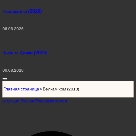
Распаковка (2026)
06.08.2026
Қызым. Дочки (2025)
06.08.2026
Главная страница
»
Велкам хом (2013)
Posted
комедия
Россия
Россия комедия
in
Велкам хом (2013)