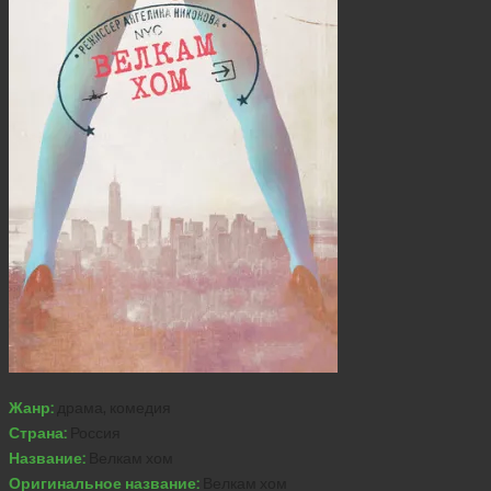
Жанр:
драма, комедия
Страна:
Россия
Название:
Велкам хом
Оригинальное название:
Велкам хом