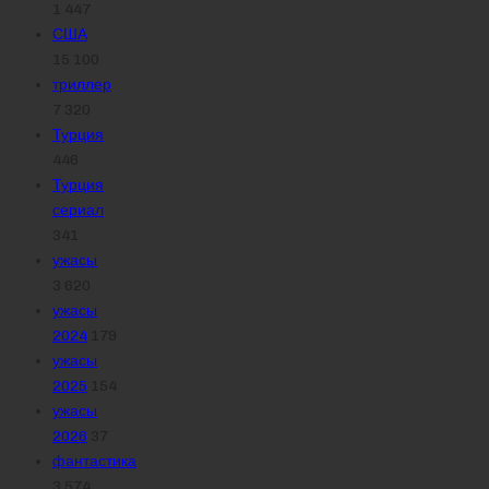
1 447
США
15 100
триллер
7 320
Турция
446
Турция
сериал
341
ужасы
3 620
ужасы
2024
179
ужасы
2025
154
ужасы
2026
37
фантастика
3 574