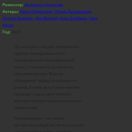
Режиссер:
Ангелина Никонова
Актеры:
Карен Карагулян
,
Ольга Дыховичная
,
Остин Кеннеди
,
Ара Воланд
,
Кори Бордман
,
Гвен
Косак
Год:
2013
Это история о людях, потерявших
чувство принадлежности к
определённой географической
точке, к тому месту, которое мы
называем домом. Всех их
объединяет жажда иллюзорного
успеха, в гонке за которым многие
проводят годы и десятилетия,
жертвуя своими первоначальными
ценностями.
Герои фильма – не самые
несчастные люди на свете, но у всех
них непростая жизнь, которую