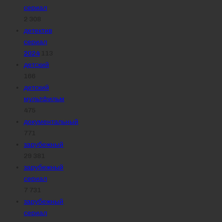
сериал
2 308
детектив
сериал
2024
113
детский
166
детский
мультфильм
475
документальный
771
зарубежный
29 381
зарубежный
сериал
7 731
зарубежный
сериал