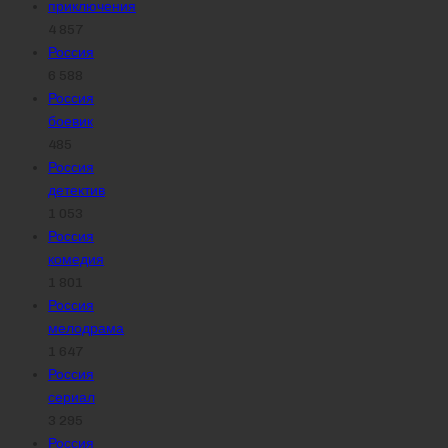
приключения
4 857
Россия
6 588
Россия
боевик
485
Россия
детектив
1 053
Россия
комедия
1 801
Россия
мелодрама
1 647
Россия
сериал
3 295
Россия