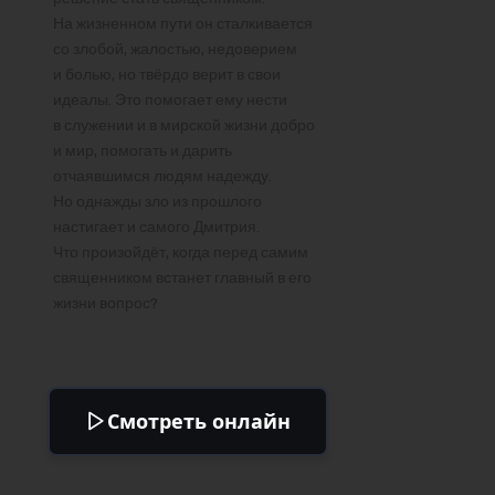
На жизненном пути он сталкивается
со злобой, жалостью, недоверием
и болью, но твёрдо верит в свои
идеалы. Это помогает ему нести
в служении и в мирской жизни добро
и мир, помогать и дарить
отчаявшимся людям надежду.
Но однажды зло из прошлого
настигает и самого Дмитрия.
Что произойдёт, когда перед самим
священником встанет главный в его
жизни вопрос?
Смотреть онлайн