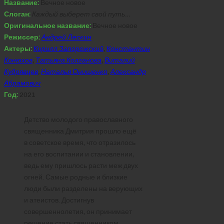
Название:
Вечное новое
Слоган:
Каждый выберет свой путь…
Оригинальное название:
Вечное новое
Режиссер:
Андрей Лескин
Актеры:
Кирилл Запорожский
,
Константин
Конюхов
,
Татьяна Колганова
,
Виталий
Кудрявцев
,
Наталья Онищенко
,
Александр
Абрамович
Год:
2021
Детство молодого православного
священника Дмитрия прошло ещё
в советское время, что отразилось
на его воспитании и становлении,
ведь ему пришлось расти меж двух
огней. Самые родные и близкие
люди были разделены на верующих
и атеистов. Достигнув
совершеннолетия, он принимает
решение стать священником.