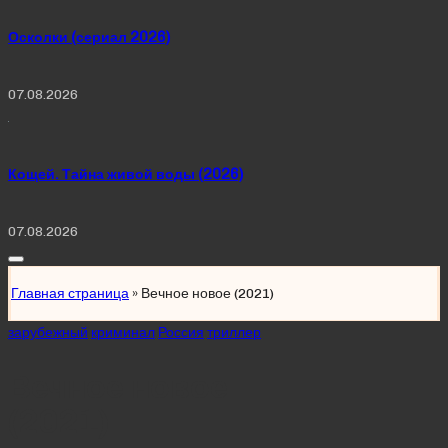
Осколки (сериал 2026)
07.08.2026
Кощей. Тайна живой воды (2026)
07.08.2026
Главная страница
»
Вечное новое (2021)
Posted
зарубежный
криминал
Россия
триллер
in
Вечное новое
(2021)