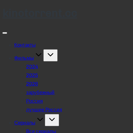
kinotorrent.cc
Skip
to
content
Контакты
Фильмы
2024
2025
2026
зарубежный
Россия
лучшие Россия
Сериалы
Все сериалы