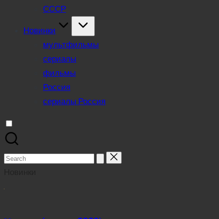
СССР
Новинки
мультфильмы
сериалы
фильмы
Россия
сериалы Россия
Search
for:
Новинки