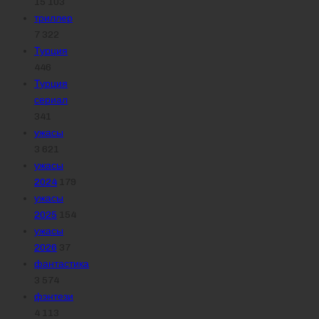
15 103
триллер
7 322
Турция
446
Турция
сериал
341
ужасы
3 621
ужасы
2024
179
ужасы
2025
154
ужасы
2026
37
фантастика
3 574
фэнтези
4 113