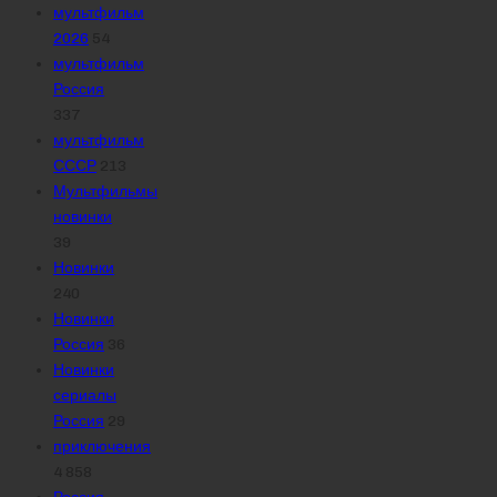
мультфильм
2026
54
мультфильм
Россия
337
мультфильм
СССР
213
Мультфильмы
новинки
39
Новинки
240
Новинки
Россия
36
Новинки
сериалы
Россия
29
приключения
4 858
Россия