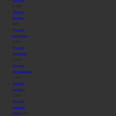
6 588
Россия
боевик
485
Россия
детектив
1 053
Россия
комедия
1 801
Россия
мелодрама
1 647
Россия
сериал
3 295
Россия
сериал
2023
205