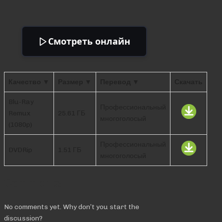
Смотреть онлайн
Качество ▼
Размер ▼
Перевод ▼
Скачать
Blu-Ray
Профессиональный
Remux
25.61 ГБ
многоголосый
(1080p)
Профессиональный
DVDRip
1.51 ГБ
многоголосый
Comments
No comments yet. Why don’t you start the
discussion?