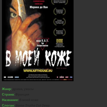
Жанр:
драма, ужасы
Страна:
Франция
Название:
В моей коже
Слоган:
Some Truths Cut Deep.