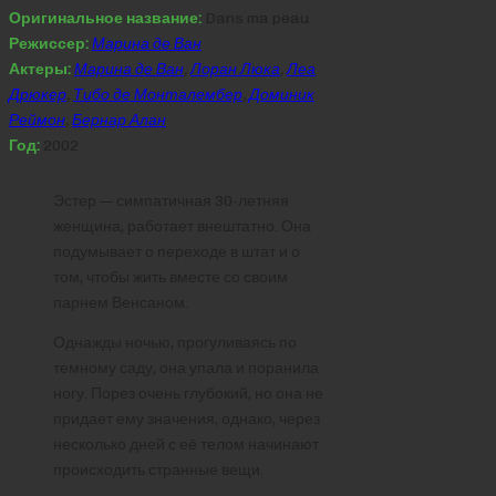
Оригинальное название:
Dans ma peau
Режиссер:
Марина де Ван
Актеры:
Марина де Ван
,
Лоран Люка
,
Леа
Дрюкер
,
Тибо де Монталембер
,
Доминик
Реймон
,
Бернар Алан
Год:
2002
Эстер — симпатичная 30-летняя
женщина, работает внештатно. Она
подумывает о переходе в штат и о
том, чтобы жить вместе со своим
парнем Венсаном.
Однажды ночью, прогуливаясь по
темному саду, она упала и поранила
ногу. Порез очень глубокий, но она не
придает ему значения, однако, через
несколько дней с её телом начинают
происходить странные вещи.