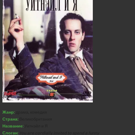
Жанр:
драма, комедия
Страна:
Великобритания
Название:
Уитнэйл и Я
Слоган:
You are cordially invited to spend a funny