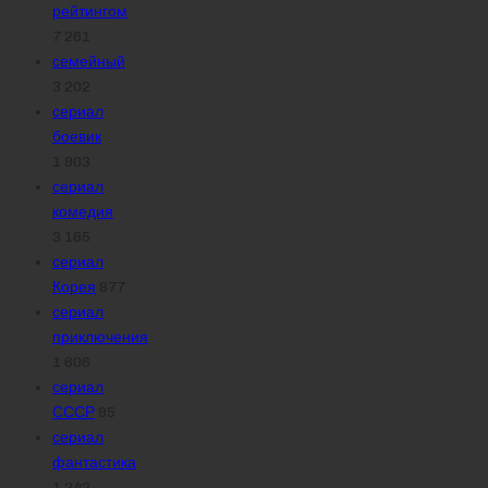
рейтингом
7 261
семейный
3 202
сериал
боевик
1 903
сериал
комедия
3 165
сериал
Корея
877
сериал
приключения
1 606
сериал
СССР
95
сериал
фантастика
1 242