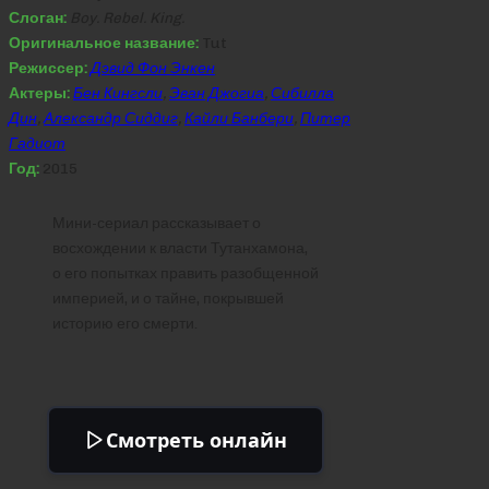
Слоган:
Boy. Rebel. King.
Оригинальное название:
Tut
Режиссер:
Дэвид Фон Энкен
Актеры:
Бен Кингсли
,
Эван Джогиа
,
Сибилла
Дин
,
Александр Сиддиг
,
Кайли Банбери
,
Питер
Гадиот
Год:
2015
Мини-сериал рассказывает о
восхождении к власти Тутанхамона,
о его попытках править разобщенной
империей, и о тайне, покрывшей
историю его смерти.
Смотреть онлайн