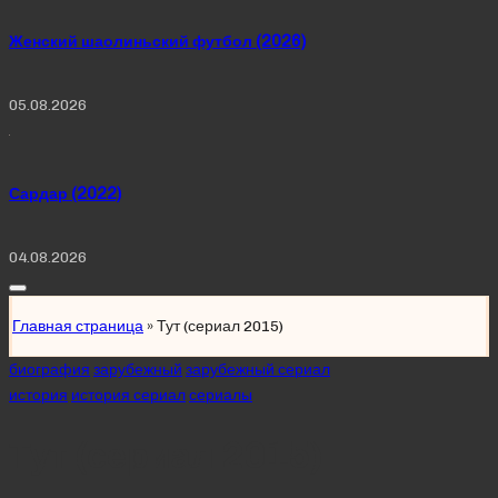
Женский шаолиньский футбол (2026)
05.08.2026
Сардар (2022)
04.08.2026
Главная страница
»
Тут (сериал 2015)
Posted
биография
зарубежный
зарубежный сериал
in
история
история сериал
сериалы
Тут (сериал 2015)