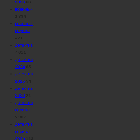
2026
66
военный
1 384
военный
сериал
421
детектив
4 611
детектив
2024
65
детектив
2025
54
детектив
2026
21
детектив
сериал
2 307
детектив
сериал
2024
113