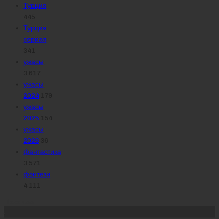
Турция
445
Турция
сериал
341
ужасы
3 617
ужасы
2024
179
ужасы
2025
154
ужасы
2026
36
фантастика
3 571
фэнтези
4 111
Похожее