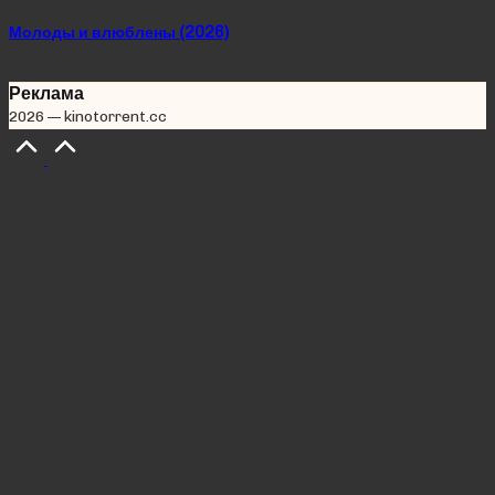
Молоды и влюблены (2026)
Реклама
2026 — kinotorrent.cc
Scroll
to
Top