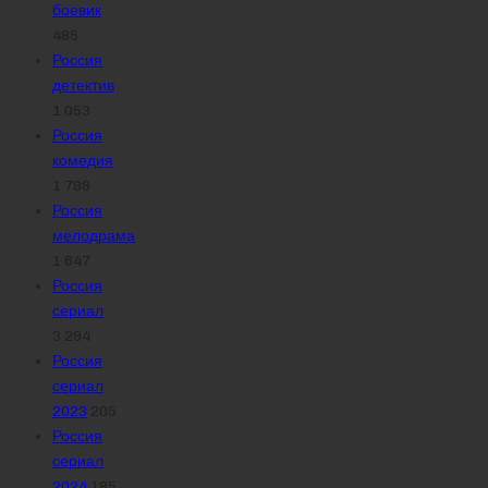
боевик
485
Россия
детектив
1 053
Россия
комедия
1 799
Россия
мелодрама
1 647
Россия
сериал
3 294
Россия
сериал
2023
205
Россия
сериал
2024
185