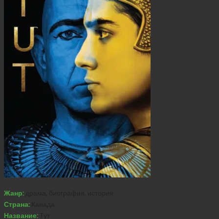
Жанр:
драма, биография, история
Страна:
Канада
Название:
Тут