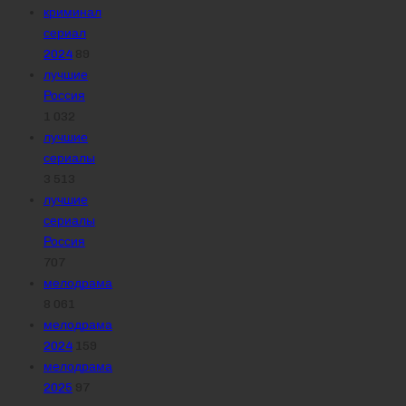
криминал
сериал
2024
89
лучшие
Россия
1 032
лучшие
сериалы
3 513
лучшие
сериалы
Россия
707
мелодрама
8 061
мелодрама
2024
159
мелодрама
2025
97