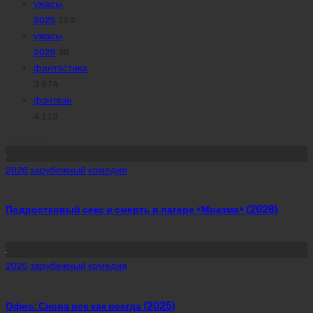
ужасы
2025
154
ужасы
2026
39
фантастика
3 574
фэнтези
4 113
Похожее
Posted
2026
зарубежный
комедия
in
Подростковый секс и смерть в лагере «Миазма» (2026)
Posted
2025
зарубежный
комедия
in
Офис: Снова все как всегда (2025)