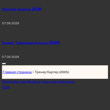
Осколки (сериал 2026)
07.08.2026
Кощей. Тайна живой воды (2026)
07.08.2026
Главная страница
»
Тренер Картер (2005)
Posted
биография
зарубежный
с высоким рейтингом
in
США
Тренер Картер
(2005)