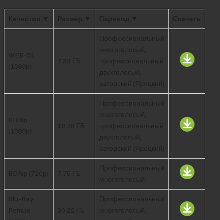
Качество ▼
Размер ▼
Перевод ▼
Скачать
Профессиональный
многоголосый,
WEB-DL
7.33 ГБ
профессиональный
(1080p)
двухголосый,
авторский (Яроцкий)
Профессиональный
многоголосый,
BDRip
19.28 ГБ
профессиональный
(1080p)
двухголосый,
авторский (Яроцкий)
Профессиональный
BDRip (720p)
7.75 ГБ
многоголосый
Blu-Ray
Профессиональный
Remux
36.22 ГБ
многоголосый,