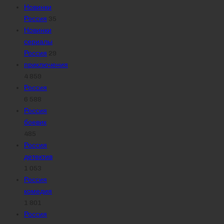
Новинки
Россия
35
Новинки
сериалы
Россия
29
приключения
4 859
Россия
6 588
Россия
боевик
485
Россия
детектив
1 053
Россия
комедия
1 801
Россия