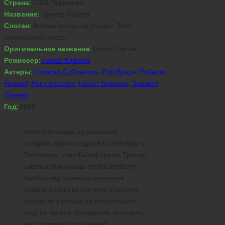
Страна:
США, Германия
Название:
Тренер Картер
Слоган:
Это началось на улицах. Это
закончилось здесь
Оригинальное название:
Coach Carter
Режиссер:
Томас Картер
Актеры:
Сэмюэл Л. Джексон
,
Роб Браун
,
Роберт
Ричард
,
Рик Гонсалес
,
Нана Гбивонио
,
Энтвон
Тэннер
Год:
2005
Фильм основан на реальной
истории, происшедшей в 1999 году в
Ричмонде, штат Калифорния. Тренер
школьной команды по баскетболу
Кен Картер принял в середине
сезона беспрецедентное решение,
запретив игрокам, не испытавшим
еще ни одного поражения, выходить
на площадку из-за низкой