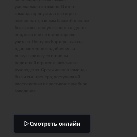
успеваемости в школе. В итоге
команда пропустила две игры в
чемпионате, а юным баскетболистам
был закрыт доступ в спортзал до тех
пор, пока они не стали хорошо
учиться. Поступок Картера вызвал
одновременно и одобрение, и
резкую критику со стороны
родителей игроков и школьного
руководства. Среди членов команды
был и сын тренера, поступивший
впоследствии в престижное учебное
заведение.
Смотреть онлайн