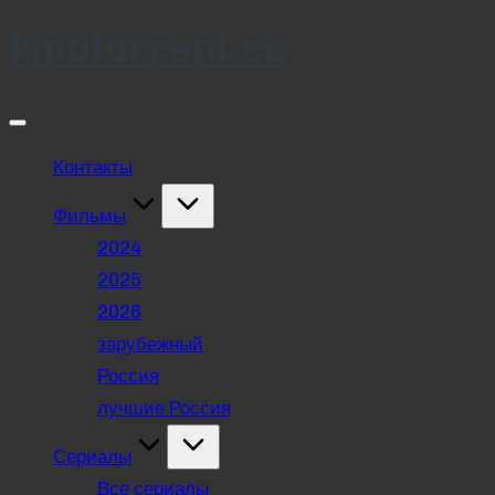
kinotorrent.cc
Skip
to
content
Контакты
Фильмы
2024
2025
2026
зарубежный
Россия
лучшие Россия
Сериалы
Все сериалы