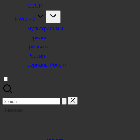
СССР
Новинки
мультфильмы
сериалы
фильмы
Россия
сериалы Россия
Search
for:
Новинки