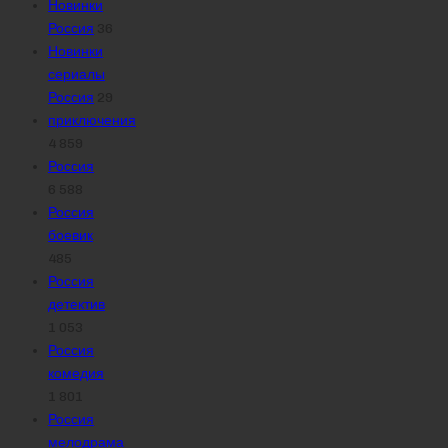
Новинки
Россия
36
Новинки
сериалы
Россия
29
приключения
4 859
Россия
6 588
Россия
боевик
485
Россия
детектив
1 053
Россия
комедия
1 801
Россия
мелодрама