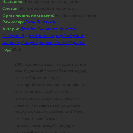
Название:
Телефон мистера Харригана
Слоган:
Some connections never die.
Оригинальное название:
Mr. Harrigan’s Phone
Режиссер:
Джон Ли Хэнкок
Актеры:
Джейден Мартелл
,
Дональд
Сазерленд
,
Джо Типпетт
,
Кирби Хауэлл-
Батист
,
Сайрус Арнольд
,
Колин О’Брайэн
Год:
2022
2003 год, небольшой городок в штате
Мэн. Одинокий пожилой миллиардер
мистер Харриган берёт
на подработку недавно потерявшего
мать мальчика Крэйга, чтобы
тот читал ему вслух классические
романы. Так завязывается дружба
между мальчиком и дедушкой. Пять
лет спустя, уже будучи
старшеклассником, Крэйг дарит
старику iPhone, и тот начинает