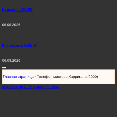
Кормилец (2026)
06.08.2026
Распаковка (2026)
06.08.2026
Главная страница
»
Телефон мистера Харригана (2022)
Posted
зарубежный
США
ужасы
фэнтези
in
Телефон мистера
Харригана (2022)