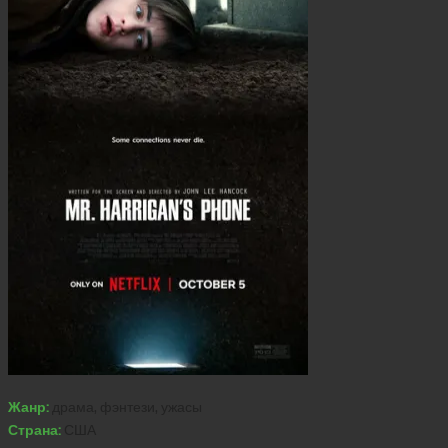
Жанр:
драма, фэнтези, ужасы
Страна:
США