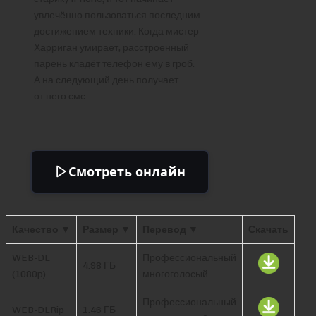
увлечённо пользоваться последним
достижением техники. Когда мистер
Харриган умирает, расстроенный
парень кладёт телефон ему в гроб.
А на следующий день получает
от него смс.
Смотреть онлайн
Качество ▼
Размер ▼
Перевод ▼
Скачать
WEB-DL
Профессиональный
4.98 ГБ
(1080p)
многоголосый
Профессиональный
WEB-DLRip
1.46 ГБ