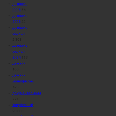
детектив
2025
54
детектив
2026
22
детектив
сериал
2 308
детектив
сериал
2024
113
детский
166
детский
мультфильм
475
документальный
771
зарубежный
29 389