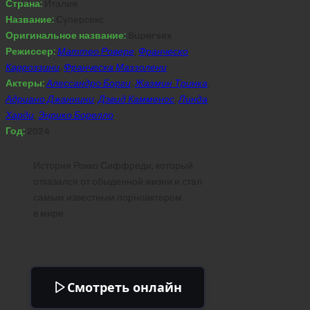
Страна:
Италия
Название:
Суперсекс
Оригинальное название:
Supersex
Режиссер:
Маттео Ровере
,
Франческо
Карроззини
,
Франческа Маззолени
Актеры:
Алессандро Борги
,
Жазмин Тринка
,
Адриано Джаннини
,
Дэвид Камменос
,
Линда
Харди
,
Энрико Борелло
Год:
2024
История Рокко Сиффреди, который
отказался от обыденной жизни и стал
самым известным порноактером
в мире.
Смотреть онлайн