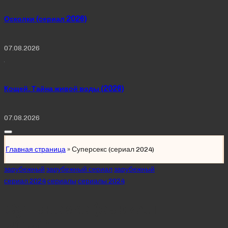
Осколки (сериал 2026)
07.08.2026
Кощей. Тайна живой воды (2026)
07.08.2026
Главная страница
»
Суперсекс (сериал 2024)
Posted
зарубежный
зарубежный сериал
зарубежный
in
сериал 2024
сериалы
сериалы 2024
Суперсекс (сериал
2024)