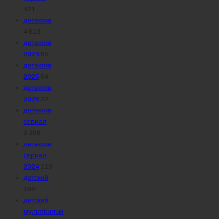
421
детектив
4 613
детектив
2024
65
детектив
2025
54
детектив
2026
22
детектив
сериал
2 308
детектив
сериал
2024
113
детский
166
детский
мультфильм