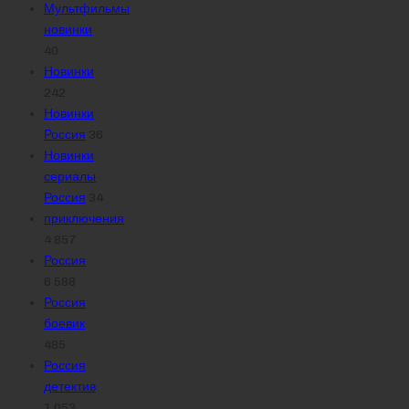
Мультфильмы
новинки
40
Новинки
242
Новинки
Россия
36
Новинки
сериалы
Россия
34
приключения
4 857
Россия
6 588
Россия
боевик
485
Россия
детектив
1 053