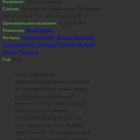
Название:
Суета и движение
Слоган:
The music will inspire them. The dream
will unite them. This summer get crunk
Оригинальное название:
Hustle & Flow
Режиссер:
Крэйг Брюэр
Актеры:
Терренс Ховард
,
Энтони Андерсон
,
Тэрин Мэннинг
,
Тараджи П. Хенсон
,
Ди Джей
Куоллс
,
Лудакрис
Год:
2005
Рэпер ДиДжэй, а по
совместительству сутенер, пытается
организовать запись своего первого
альбома, в чем ему помогают
различные мемфисские знакомые.
Возможно, это его первый
и последний шанс добиться хоть
чего-то в мире хип-хопа, поэтому,
когда он узнает, что суперзвезда рэпа
Скинни Блэк приезжает в его район,