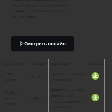
ДиДжэй, чтобы привлечь внимание
Скинни, решает толкнуть ему свой
лучший «товар».
Смотреть онлайн
Качество ▼
Размер ▼
Перевод ▼
Скачать
BDRip
Профессиональный
8.31 ГБ
(1080p)
двухголосый
Профессиональный
Blu-Ray
многоголосый,
Remux
45.28 ГБ
профессиональный
(2160p)
двухголосый