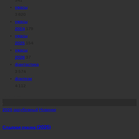
341
ужасы
3 620
ужасы
2024
179
ужасы
2025
154
ужасы
2026
37
фантастика
3 574
фэнтези
4 112
Похожее
Posted
2025
зарубежный
Новинки
in
Сладкая сказка (2025)