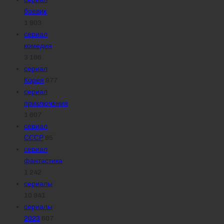
боевик
1 903
сериал
комедия
3 166
сериал
Корея
877
сериал
приключения
1 607
сериал
СССР
95
сериал
фантастика
1 242
сериалы
10 941
сериалы
2023
607