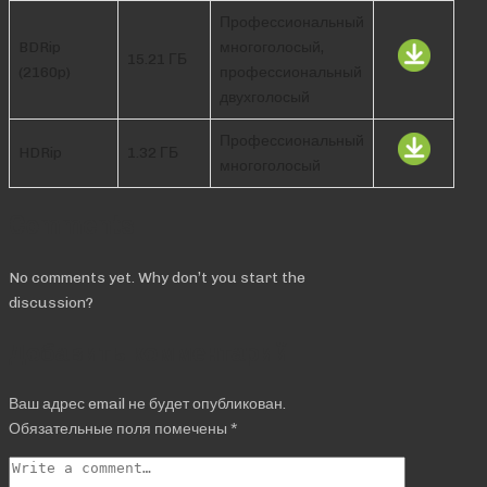
Профессиональный
BDRip
многоголосый,
15.21 ГБ
(2160p)
профессиональный
двухголосый
Профессиональный
HDRip
1.32 ГБ
многоголосый
Comments
No comments yet. Why don’t you start the
discussion?
Добавить комментарий
Ваш адрес email не будет опубликован.
Обязательные поля помечены
*