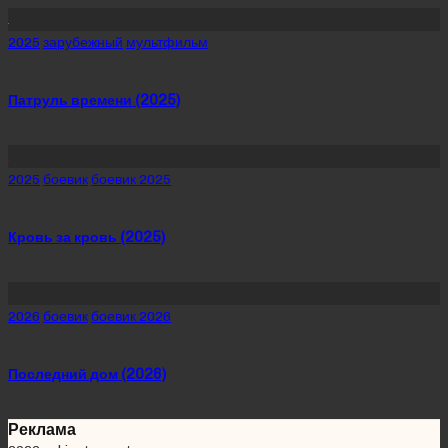
Posted
2025
зарубежный
мультфильм
in
Патруль времени (2025)
Posted
2025
боевик
боевик 2025
in
Кровь за кровь (2025)
Posted
2026
боевик
боевик 2026
in
Последний дом (2026)
Реклама