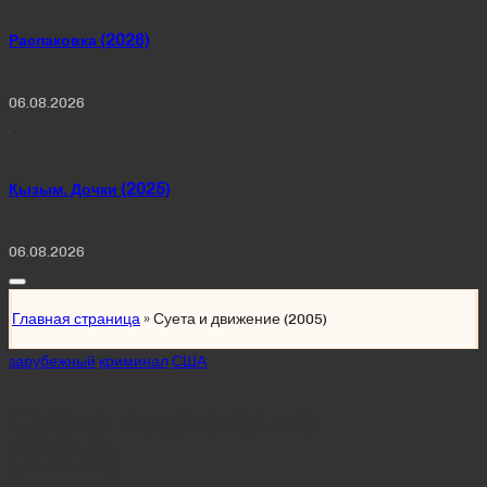
Распаковка (2026)
06.08.2026
Қызым. Дочки (2025)
06.08.2026
Главная страница
»
Суета и движение (2005)
Posted
зарубежный
криминал
США
in
Суета и движение
(2005)