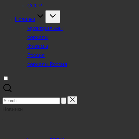
СССР
Новинки
мультфильмы
сериалы
фильмы
Россия
сериалы Россия
Search
for:
Новинки