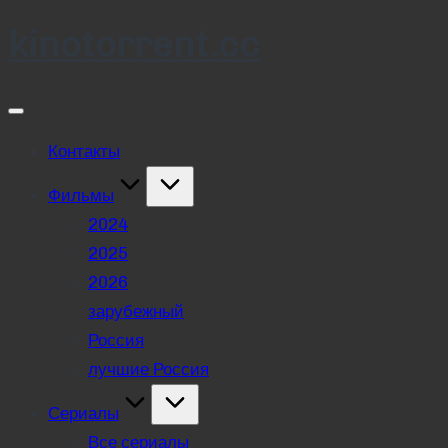
kinotorrent.cc
Skip
to
content
Контакты
Фильмы
2024
2025
2026
зарубежный
Россия
лучшие Россия
Сериалы
Все сериалы