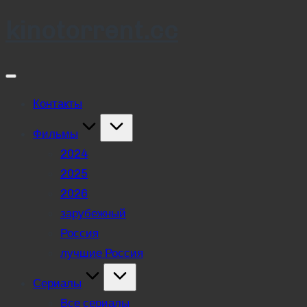
kinotorrent.cc
Skip
to
content
Контакты
Фильмы
2024
2025
2026
зарубежный
Россия
лучшие Россия
Сериалы
Все сериалы