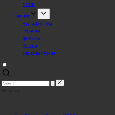
СССР
Новинки
мультфильмы
сериалы
фильмы
Россия
сериалы Россия
Search
for:
Новинки