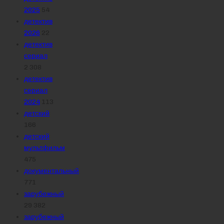
2025
54
детектив
2026
22
детектив
сериал
2 308
детектив
сериал
2024
113
детский
166
детский
мультфильм
475
документальный
771
зарубежный
29 382
зарубежный