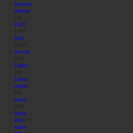
Сериалы
новинки
114
СССР
1 447
США
15 101
триллер
7 320
Турция
446
Турция
сериал
341
ужасы
3 621
ужасы
2024
179
ужасы