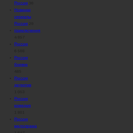
Россия
36
Новинки
сериалы
Россия
29
приключения
4 857
Россия
6 588
Россия
боевик
485
Россия
детектив
1 053
Россия
комедия
1 801
Россия
мелодрама
1 647