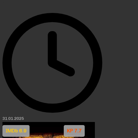
31.01.2025
IMDb 6.9
KP 7.7