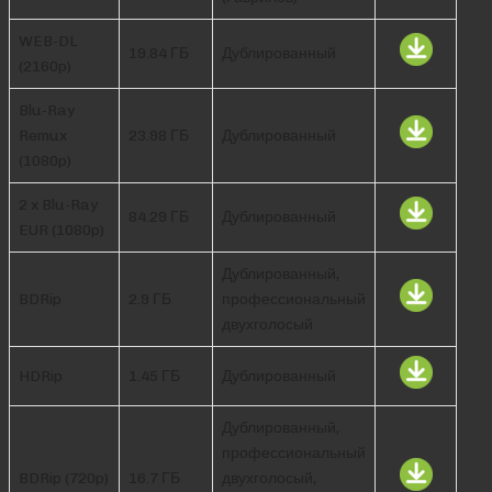
WEB-DL
19.84 ГБ
Дублированный
(2160p)
Blu-Ray
Remux
23.98 ГБ
Дублированный
(1080p)
2 x Blu-Ray
84.29 ГБ
Дублированный
EUR (1080p)
Дублированный,
BDRip
2.9 ГБ
профессиональный
двухголосый
HDRip
1.45 ГБ
Дублированный
Дублированный,
профессиональный
BDRip (720p)
16.7 ГБ
двухголосый,