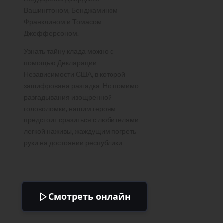
Вашингтоном, Бенджамином
Франклином и Томасом
Джефферсоном.
Узнать тайну клада можно с
помощью Декларации
Независимости США, в которой
зашифрована разгадка. Но помимо
разгадывания изощренной
головоломки, нашим героям
предстоит сразиться с любителями
легкой наживы, жаждущим погреть
руки на достоянии республики…
Смотреть онлайн