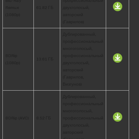
Blu-Ray
профессиональный
Remux
61.82 ГБ
двухголосый,
(1080p)
авторский
(Гаврилов)
Дублированный,
профессиональный
многоголосый,
BDRip
профессиональный
13.61 ГБ
(1080p)
двухголосый,
авторский
(Гаврилов,
Визгунов)
Дублированный,
профессиональный
многоголосый,
BDRip (AVC)
8.52 ГБ
профессиональный
двухголосый,
авторский