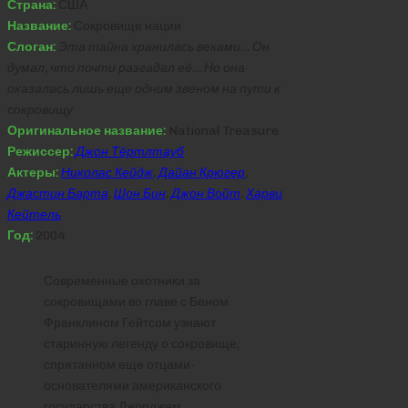
Страна:
США
Название:
Сокровище нации
Слоган:
Эта тайна хранилась веками… Он
думал, что почти разгадал её… Но она
оказалась лишь еще одним звеном на пути к
сокровищу
Оригинальное название:
National Treasure
Режиссер:
Джон Тёртлтауб
Актеры:
Николас Кейдж
,
Дайан Крюгер
,
Джастин Барта
,
Шон Бин
,
Джон Войт
,
Харви
Кейтель
Год:
2004
Современные охотники за
сокровищами во главе с Беном
Франклином Гейтсом узнают
старинную легенду о сокровище,
спрятанном еще отцами-
основателями американского
государства Джорджем