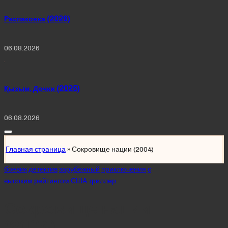
Распаковка (2026)
06.08.2026
Қызым. Дочки (2025)
06.08.2026
Главная страница
»
Сокровище нации (2004)
Posted
боевик
детектив
зарубежный
приключения
с
in
высоким рейтингом
США
триллер
Сокровище нации
(2004)