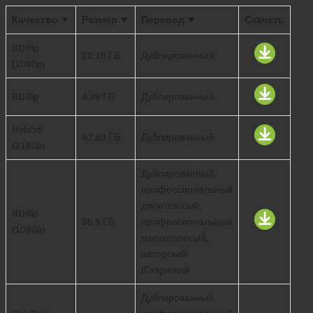
Качество ▼
Размер ▼
Перевод ▼
Скачать
BDRip
12.16 ГБ
Дублированный
(1080p)
BDRip
4.36 ГБ
Дублированный
Hybrid
47.93 ГБ
Дублированный
(2160p)
Дублированный,
профессиональный
двухголосый,
BDRip
35.5 ГБ
профессиональный
(1080p)
многоголосый,
авторский
(Гаврилов)
Дублированный,