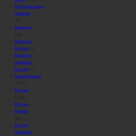
Мультфильмы
новинки
40
Новинки
239
Новинки
Россия
35
Новинки
сериалы
Россия
34
приключения
4 853
Россия
6 586
Россия
боевик
485
Россия
детектив