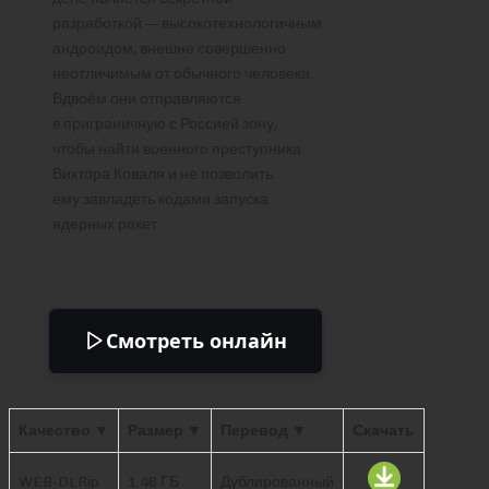
разработкой — высокотехнологичным
андроидом, внешне совершенно
неотличимым от обычного человека.
Вдвоём они отправляются
в приграничную с Россией зону,
чтобы найти военного преступника
Виктора Коваля и не позволить
ему завладеть кодами запуска
ядерных ракет.
Смотреть онлайн
Качество ▼
Размер ▼
Перевод ▼
Скачать
WEB-DLRip
1.46 ГБ
Дублированный