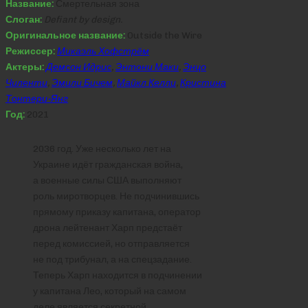
Название:
Смертельная зона
Слоган:
Defiant by design.
Оригинальное название:
Outside the Wire
Режиссер:
Микаэль Хофстрём
Актеры:
Демсон Идрис
,
Энтони Маки
,
Энцо
Чиленти
,
Эмили Бичем
,
Майкл Келли
,
Кристина
Тонтери-Янг
Год:
2021
2036 год. Уже несколько лет на
Украине идёт гражданская война,
а военные силы США выполняют
роль миротворцев. Не подчинившись
прямому приказу капитана, оператор
дрона лейтенант Харп предстаёт
перед комиссией, но отправляется
не под трибунал, а на спецзадание.
Теперь Харп находится в подчинении
у капитана Лео, который на самом
деле является секретной