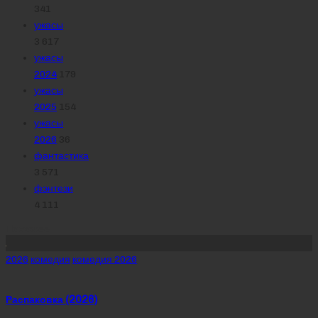
341
ужасы
3 617
ужасы
2024
179
ужасы
2025
154
ужасы
2026
36
фантастика
3 571
фэнтези
4 111
Похожее
Posted
2026
комедия
комедия 2026
in
Распаковка (2026)