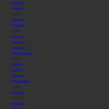
сериал
боевик
1 903
сериал
комедия
3 165
сериал
Корея
877
сериал
приключения
1 606
сериал
СССР
95
сериал
фантастика
1 242
сериалы
10 939
сериалы