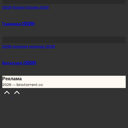
Posted
2026
боевик
боевик 2026
in
Гандикап (2026)
Posted
2026
комедия
комедия 2026
in
Богатыри (2026)
Реклама
2026 — kinotorrent.cc
Scroll
to
Top