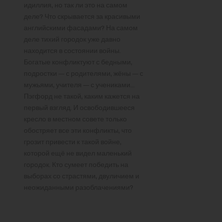
идиллия, но так ли это на самом
деле? Что скрывается за красивыми
английскими фасадами? На самом
деле тихий городок уже давно
находится в состоянии войны.
Богатые конфликтуют с бедными,
подростки — с родителями, жёны — с
мужьями, учителя — с учениками…
Пэгфорд не такой, каким кажется на
первый взгляд. И освободившееся
кресло в местном совете только
обостряет все эти конфликты, что
грозит привести к такой войне,
которой ещё не видел маленький
городок. Кто сумеет победить на
выборах со страстями, двуличием и
неожиданными разоблачениями?