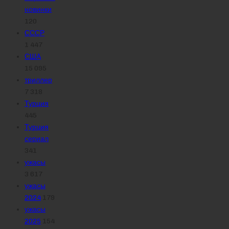
новинки
120
СССР
1 447
США
15 095
триллер
7 318
Турция
445
Турция
сериал
341
ужасы
3 617
ужасы
2024
179
ужасы
2025
154