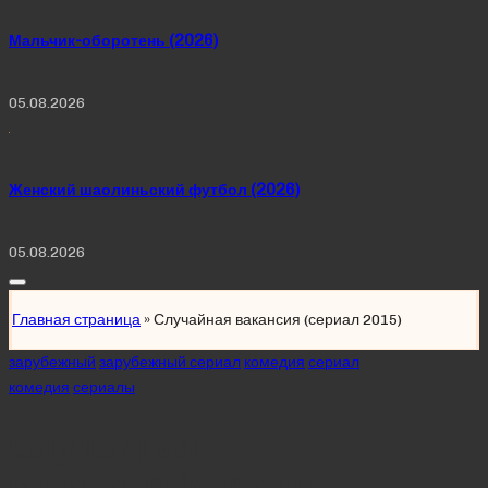
Мальчик-оборотень (2026)
05.08.2026
Женский шаолиньский футбол (2026)
05.08.2026
Главная страница
»
Случайная вакансия (сериал 2015)
Posted
зарубежный
зарубежный сериал
комедия
сериал
in
комедия
сериалы
Случайная
вакансия (сериал