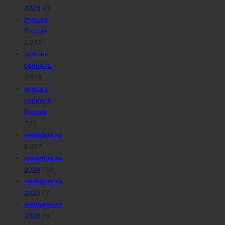
2024
89
лучшие
Россия
1 032
лучшие
сериалы
3 513
лучшие
сериалы
Россия
707
мелодрама
8 057
мелодрама
2024
159
мелодрама
2025
97
мелодрама
2026
28