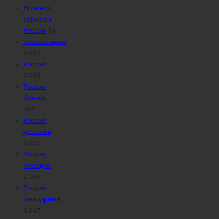
Новинки
сериалы
Россия
34
приключения
4 853
Россия
6 585
Россия
боевик
485
Россия
детектив
1 053
Россия
комедия
1 799
Россия
мелодрама
1 647