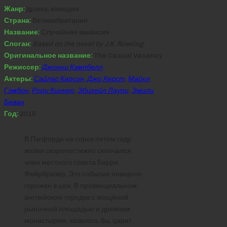
Жанр:
драма, комедия
Страна:
Великобритания
Название:
Случайная вакансия
Слоган:
Based on the novel by J.K. Rowling.
Оригинальное название:
The Casual Vacancy
Режиссер:
Джонни Кэмпбелл
Актеры:
Сайлас Карсон
,
Джо Херст
,
Майкл
Гэмбон
,
Рори Киннер
,
Эбигейл Лаури
,
Эмили
Беван
Год:
2015
В Пэгфорде на сорок пятом году
жизни скоропостижно скончался
член местного совета Барри
Фейрбразер. Это событие повергло
горожан в шок. В провинциальном
английском городке с мощёной
рыночной площадью и древним
монастырем, казалось бы, царит