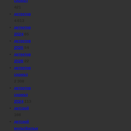
сериал
421
детектив
4 613
детектив
2024
65
детектив
2025
54
детектив
2026
22
детектив
сериал
2 308
детектив
сериал
2024
113
детский
166
детский
мультфильм