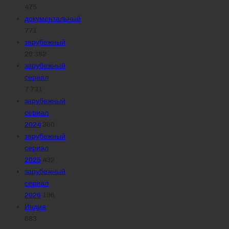
475
документальный
771
зарубежный
29 382
зарубежный
сериал
7 731
зарубежный
сериал
2024
360
зарубежный
сериал
2025
432
зарубежный
сериал
2026
196
Индия
683