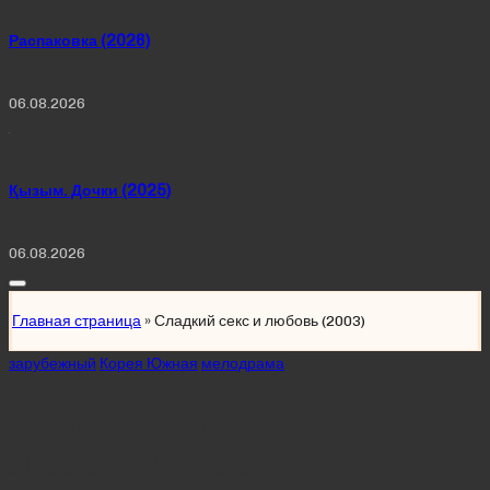
Распаковка (2026)
06.08.2026
Қызым. Дочки (2025)
06.08.2026
Главная страница
»
Сладкий секс и любовь (2003)
Posted
зарубежный
Корея Южная
мелодрама
in
Сладкий секс и
любовь (2003)