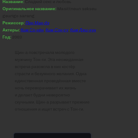
Название:
Сладкий секс и любовь
Оригинальное название:
Masittneun sekseu
geurigo sarang
Режиссер:
Пон Ман-дэ
Актеры:
Ким Со-хён
,
Ким Сон-су
,
Ким Джи-хун
Год:
2003
Щин-а повстречала молодого
мужчину Тон-ги. Эта неожиданная
встреча разожгла в них костёр
страсти и безумного желания. Одна
единственная проведённая вместе
ночь переворачивает их жизнь
и делает будни невероятно
скучными. Щин-а разрывает прежние
отношения и ищет встреч с Тон-ги.