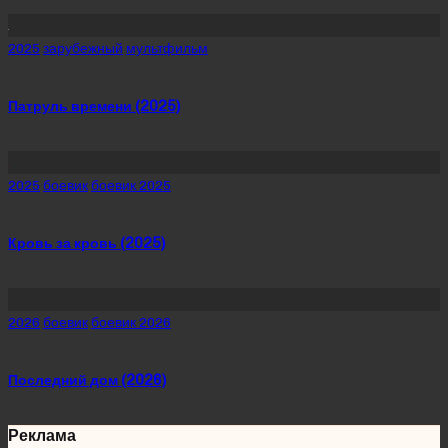
Posted
2025
зарубежный
мультфильм
in
Патруль времени (2025)
Posted
2025
боевик
боевик 2025
in
Кровь за кровь (2025)
Posted
2026
боевик
боевик 2026
in
Последний дом (2026)
Реклама