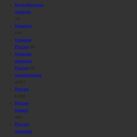
Мультфильмы
новинки
39
Новинки
240
Новинки
Россия
36
Новинки
сериалы
Россия
29
приключения
4 857
Россия
6 588
Россия
боевик
485
Россия
детектив