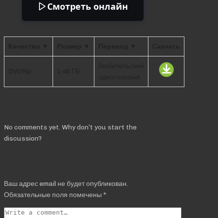
Смотреть онлайн
Качество ▼
Размер ▼
Перевод ▼
Скачать
Любительский
DVDRip
1.48 ГБ
одноголосый
Comments
No comments yet. Why don’t you start the
discussion?
Добавить комментарий
Ваш адрес email не будет опубликован.
Обязательные поля помечены
*