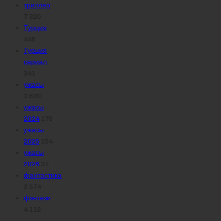
триллер
7 320
Турция
446
Турция
сериал
341
ужасы
3 620
ужасы
2024
179
ужасы
2025
154
ужасы
2026
37
фантастика
3 574
фэнтези
4 112