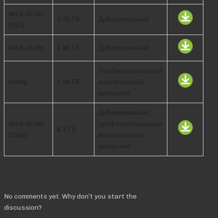
WEB-DLRip
2.75 ГБ
Дублированный
(AVC)
WEB-DLRip
1.46 ГБ
Дублированный
Профессиональный
HDRip
1.46 ГБ
многоголосый,
авторский
Дублированный,
WEB-DLRip
профессиональный
6.1 ГБ
(720p)
многоголосый,
авторский
Comments
No comments yet. Why don’t you start the
discussion?