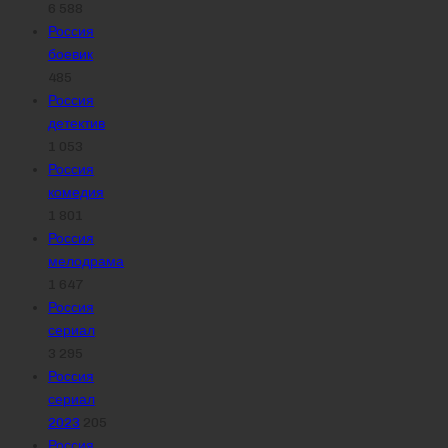
6 588
Россия
боевик
485
Россия
детектив
1 053
Россия
комедия
1 801
Россия
мелодрама
1 647
Россия
сериал
3 295
Россия
сериал
2023
205
Россия