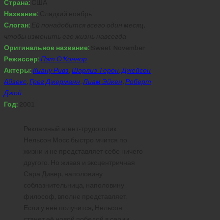
Страна:
США
Название:
Сладкий ноябрь
Слоган:
Ей понадобится всего один месяц,
чтобы изменить его жизнь навсегда
Оригинальное название:
Sweet November
Режиссер:
Пэт О’Коннор
Актеры:
Киану Ривз
,
Шарлиз Терон
,
Джейсон
Айзекс
,
Грег Джерманн
,
Лиам Эйкен
,
Роберт
Джой
Год:
2001
Рекламный агент-трудоголик
Нельсон Мосс быстро мчится по
жизни и не представляет себе ничего
другого. Но живая и эксцентричная
Сара Дивер, наполовину
соблазнительница, наполовину
философ, вполне представляет.
Если у неё получится, Нельсон
станет её новой победой в серии