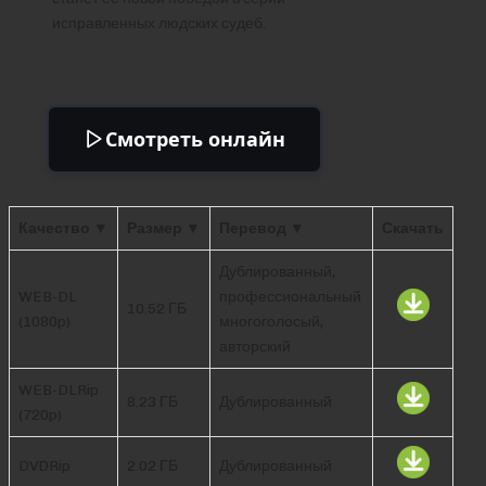
исправленных людских судеб.
Смотреть онлайн
Качество ▼
Размер ▼
Перевод ▼
Скачать
Дублированный,
WEB-DL
профессиональный
10.52 ГБ
(1080p)
многоголосый,
авторский
WEB-DLRip
8.23 ГБ
Дублированный
(720p)
DVDRip
2.02 ГБ
Дублированный