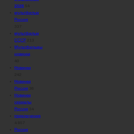
2026
54
мультфильм
Россия
337
мультфильм
СССР
213
Мультфильмы
новинки
40
Новинки
242
Новинки
Россия
36
Новинки
сериалы
Россия
34
приключения
4 857
Россия