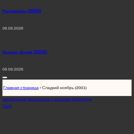
Распаковка (2026)
06.08.2026
Қызым. Дочки (2025)
06.08.2026
Главная страница
»
Сладкий ноябрь (2001)
Posted
зарубежный
мелодрама
с высоким рейтингом
in
США
Сладкий ноябрь
(2001)