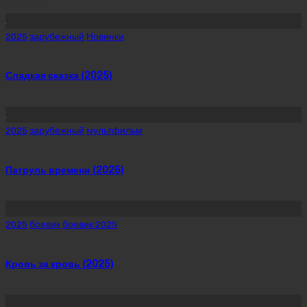
Похожее
Posted
2025
зарубежный
Новинки
in
Сладкая сказка (2025)
Posted
2025
зарубежный
мультфильм
in
Патруль времени (2025)
Posted
2025
боевик
боевик 2025
in
Кровь за кровь (2025)