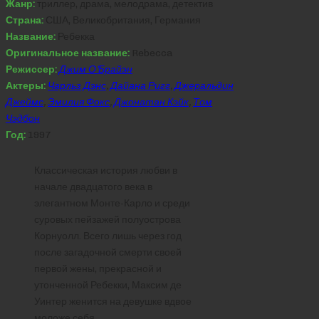
Жанр:
триллер, драма, мелодрама, детектив
Страна:
США, Великобритания, Германия
Название:
Ребекка
Оригинальное название:
Rebecca
Режиссер:
Джим О’Брайэн
Актеры:
Чарльз Дэнс
,
Дайана Ригг
,
Джеральдин
Джеймс
,
Эмилия Фокс
,
Джонатан Кэйк
,
Том
Чэдбон
Год:
1997
Классическая история любви в
начале двадцатого века в
элегантном Монте-Карло и среди
суровых пейзажей полуострова
Корнуолл. Всего лишь через год
после загадочной смерти своей
первой жены, прекрасной и
утонченной Ребекки, Максим де
Уинтер женится на девушке вдвое
моложе себя.