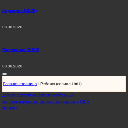
Кормилец (2026)
06.08.2026
Распаковка (2026)
06.08.2026
Главная страница
»
Ребекка (сериал 1997)
Posted
детектив
детектив сериал
зарубежный
in
зарубежный сериал
мелодрама
сериалы
США
триллер
Ребекка (сериал