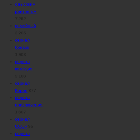
с высоким
рейтингом
7 262
семейный
3 205
сериал
боевик
1 903
сериал
комедия
3 166
сериал
Корея
877
сериал
приключения
1 607
сериал
СССР
95
сериал