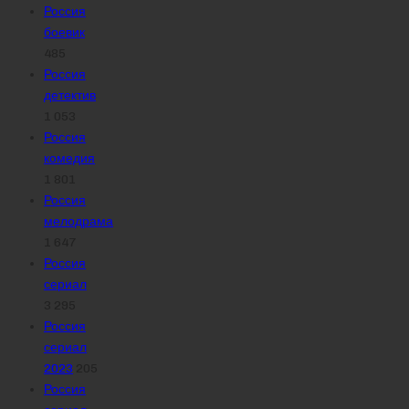
Россия
боевик
485
Россия
детектив
1 053
Россия
комедия
1 801
Россия
мелодрама
1 647
Россия
сериал
3 295
Россия
сериал
2023
205
Россия