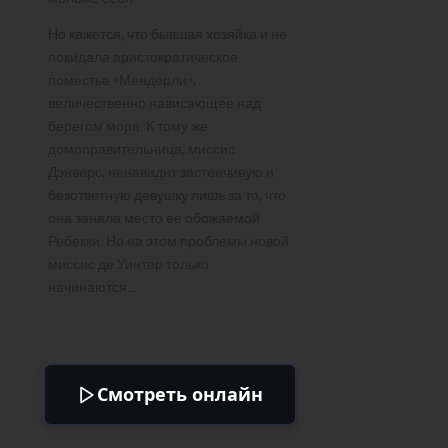
Но кажется, что бывшая хозяйка и не
покидала аристократическое
поместье «Мендерли»,
величественно нависающее над
берегом моря. К тому же
домоправительница, миссис
Дэнверс, ненавидит застенчивую и
безответную девушку лишь за то, что
она заняла место ее обожаемой
Ребекки. Но на этом проблемы новой
миссис де Уинтер только
начинаются…
Смотреть онлайн