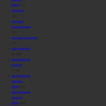
2024
113
детский
166
детский
мультфильм
475
документальный
771
зарубежный
29 389
зарубежный
сериал
7 732
зарубежный
сериал
2024
361
зарубежный
сериал
2025
432