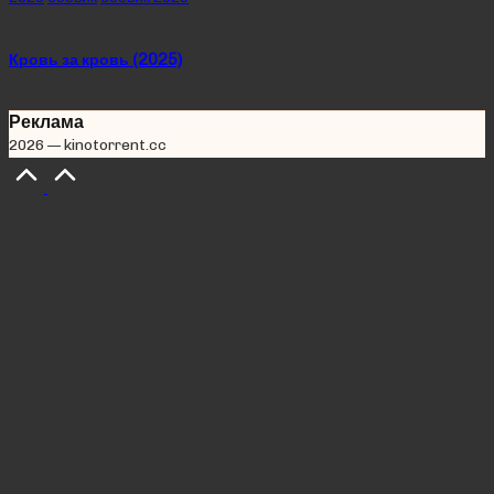
in
Кровь за кровь (2025)
Реклама
2026 — kinotorrent.cc
Scroll
to
Top