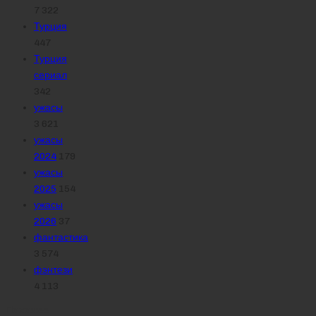
7 322
Турция
447
Турция
сериал
342
ужасы
3 621
ужасы
2024
179
ужасы
2025
154
ужасы
2026
37
фантастика
3 574
фэнтези
4 113
Похожее