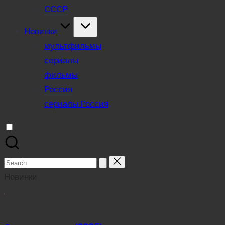
СССР
Новинки
мультфильмы
сериалы
фильмы
Россия
сериалы Россия
Search
for:
Новинки