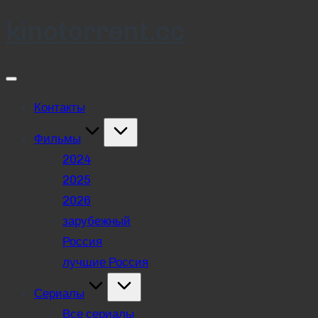
kinotorrent.cc
Skip
to
content
Контакты
Фильмы
2024
2025
2026
зарубежный
Россия
лучшие Россия
Сериалы
Все сериалы