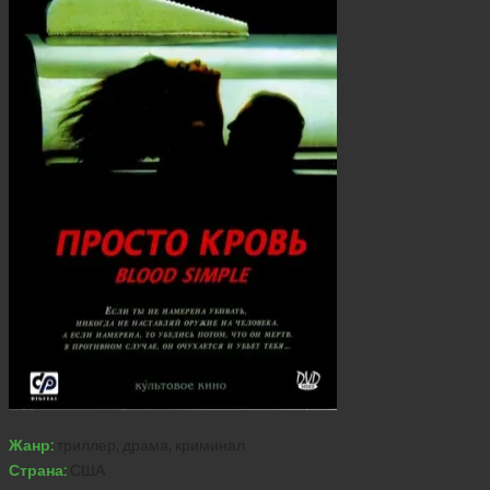
Жанр:
триллер, драма, криминал
Страна:
США