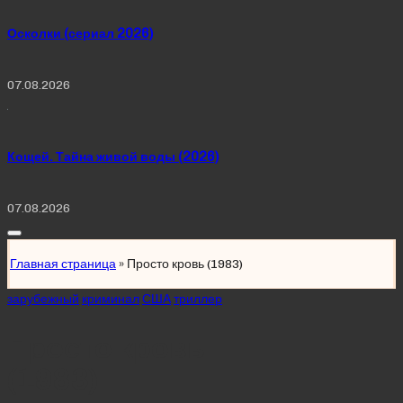
Осколки (сериал 2026)
07.08.2026
Кощей. Тайна живой воды (2026)
07.08.2026
Главная страница
»
Просто кровь (1983)
Posted
зарубежный
криминал
США
триллер
in
Просто кровь
(1983)