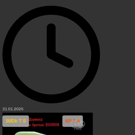
31.01.2025
IMDb 7.5
KP 7.4