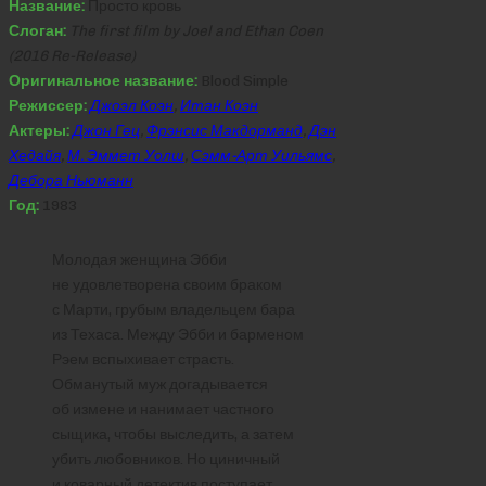
Название:
Просто кровь
Слоган:
The first film by Joel and Ethan Coen
(2016 Re-Release)
Оригинальное название:
Blood Simple
Режиссер:
Джоэл Коэн
,
Итан Коэн
Актеры:
Джон Гец
,
Фрэнсис Макдорманд
,
Дэн
Хедайя
,
М. Эммет Уолш
,
Сэмм-Арт Уильямс
,
Дебора Ньюманн
Год:
1983
Молодая женщина Эбби
не удовлетворена своим браком
с Марти, грубым владельцем бара
из Техаса. Между Эбби и барменом
Рэем вспыхивает страсть.
Обманутый муж догадывается
об измене и нанимает частного
сыщика, чтобы выследить, а затем
убить любовников. Но циничный
и коварный детектив поступает