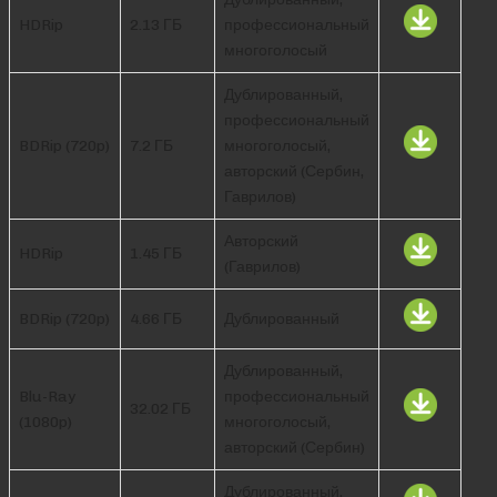
HDRip
2.13 ГБ
профессиональный
многоголосый
Дублированный,
профессиональный
BDRip (720p)
7.2 ГБ
многоголосый,
авторский (Сербин,
Гаврилов)
Авторский
HDRip
1.45 ГБ
(Гаврилов)
BDRip (720p)
4.66 ГБ
Дублированный
Дублированный,
Blu-Ray
профессиональный
32.02 ГБ
(1080p)
многоголосый,
авторский (Сербин)
Дублированный,