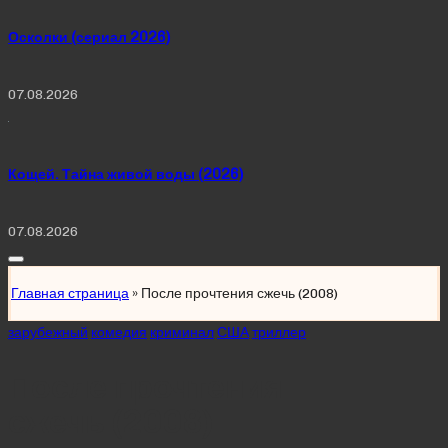
Осколки (сериал 2026)
07.08.2026
Кощей. Тайна живой воды (2026)
07.08.2026
Главная страница
»
После прочтения сжечь (2008)
Posted
зарубежный
комедия
криминал
США
триллер
in
После прочтения
сжечь (2008)