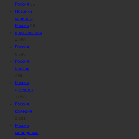
Россия
35
Новинки
сериалы
Россия
29
приключения
4 859
Россия
6 588
Россия
боевик
485
Россия
детектив
1 053
Россия
комедия
1 801
Россия
мелодрама