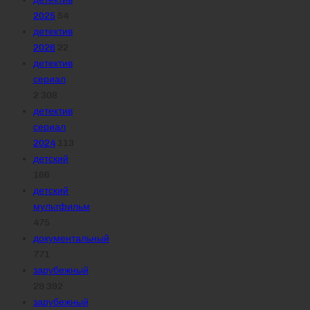
2025
54
детектив
2026
22
детектив
сериал
2 308
детектив
сериал
2024
113
детский
166
детский
мультфильм
475
документальный
771
зарубежный
29 392
зарубежный