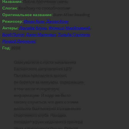
Название:
После прочтения сжечь
Слоган:
Каждому по способностям
Оригинальное название:
Burn After Reading
Режиссер:
Итан Коэн
,
Джоэл Коэн
Актеры:
Джордж Клуни
,
Фрэнсис Макдорманд
,
Брэд Питт
,
Джон Малкович
,
Тильда Суинтон
,
Ричард Дженкинс
Год:
2008
Оззи уволили с поста начальника
Балканского направления ЦРУ.
Пытаясь преодолеть кризис,
он берется за мемуары, содержащие
в том числе и секретную
информацию. И надо же было
такому случиться, что диск с этими
данными был потерян в раздевалке
спортивного клуба. Находка
попадает в руки недалёкого тренера
Чеда и его подруги Линды. Вместе