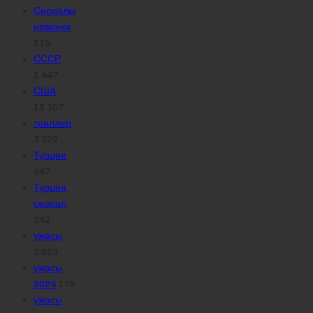
Сериалы
новинки
115
СССР
1 447
США
15 107
триллер
7 322
Турция
447
Турция
сериал
342
ужасы
3 623
ужасы
2024
179
ужасы