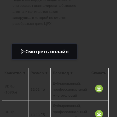
они решают шантажировать бывшего
агента, и начинается такая
заварушка, в которой не сможет
разобраться даже ЦРУ.
Смотреть онлайн
Качество ▼
Размер ▼
Перевод ▼
Скачать
Дублированный,
BDRip
12.01 ГБ
профессиональный
(1080p)
многоголосый
Дублированный,
BDRip
профессиональный
13.33 ГБ