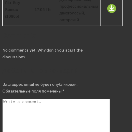
Blu-Ray
профессиональный
Remux
17.05 ГБ
двухголосый,
(1080p)
авторский
Comments
No comments yet. Why don’t you start the
discussion?
Добавить комментарий
Ваш адрес email не будет опубликован.
Обязательные поля помечены
*