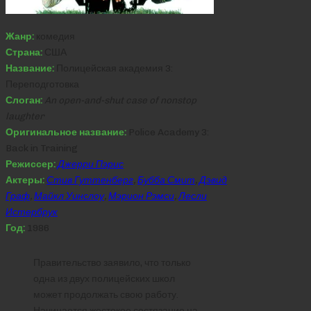
Жанр:
комедия
Страна:
США
Название:
Полицейская академия 3:
Переподготовка
Слоган:
An open-and-shut case of nonstop
laughter
Оригинальное название:
Police Academy 3:
Back in Training
Режиссер:
Джерри Пэрис
Актеры:
Стив Гуттенберг
,
Бубба Смит
,
Дэвид
Граф
,
Майкл Уинслоу
,
Мэрион Рэмси
,
Лесли
Истербрук
Год:
1986
Правительство заявило, что только
одна из двух полицейских школ
может продолжать свою работу.
Начинается жестокое состязание на