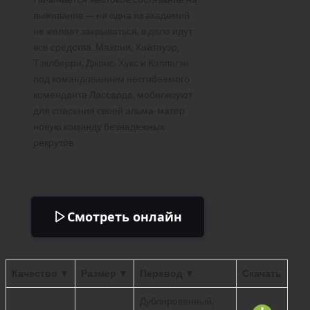
выживание — ни одна из академий
не желает закрываться, в дело идут
все средства. Махони, Хайтауэр,
Тэклберри, Джонс, Хукс и Кэллагэн
под командованием несгибаемого
коменданта Лассарда, мобилизуют
для спасения своей альма-матер
новую команду безнадежных
рекрутов.
Смотреть онлайн
Качество ▼
Размер ▼
Перевод ▼
Скачать
Дублированный,