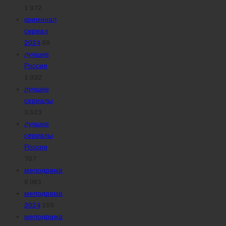
1 872
криминал
сериал
2024
89
лучшие
Россия
1 032
лучшие
сериалы
3 513
лучшие
сериалы
Россия
707
мелодрама
8 061
мелодрама
2024
159
мелодрама