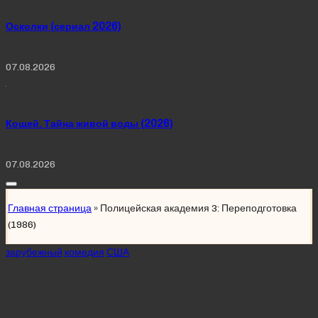
Осколки (сериал 2026)
07.08.2026
Кощей. Тайна живой воды (2026)
07.08.2026
Главная страница
»
Полицейская академия 3: Переподготовка
(1986)
Posted
зарубежный
комедия
США
in
Полицейская
академия 3: