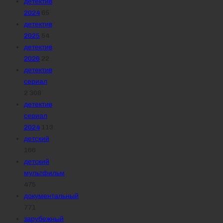
детектив
2024
65
детектив
2025
54
детектив
2026
22
детектив
сериал
2 308
детектив
сериал
2024
113
детский
166
детский
мультфильм
475
документальный
771
зарубежный