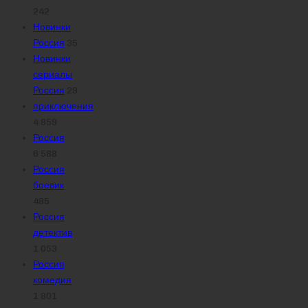
242
Новинки
Россия
35
Новинки
сериалы
Россия
29
приключения
4 859
Россия
6 588
Россия
боевик
485
Россия
детектив
1 053
Россия
комедия
1 801