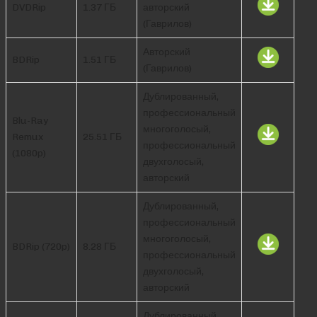
DVDRip
1.37 ГБ
авторский
(Гаврилов)
Авторский
BDRip
1.51 ГБ
(Гаврилов)
Дублированный,
профессиональный
Blu-Ray
многоголосый,
Remux
25.51 ГБ
профессиональный
(1080p)
двухголосый,
авторский
Дублированный,
профессиональный
многоголосый,
BDRip (720p)
8.28 ГБ
профессиональный
двухголосый,
авторский
Дублированный,