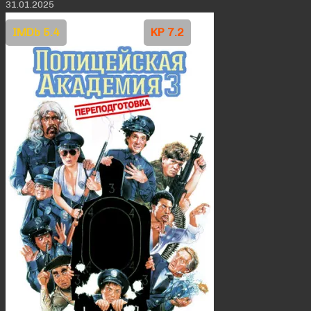
31.01.2025
IMDb 5.4
KP 7.2