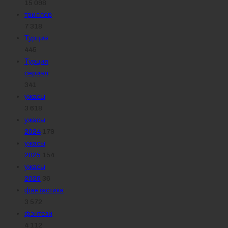
15 098
триллер
7 318
Турция
445
Турция
сериал
341
ужасы
3 618
ужасы
2024
179
ужасы
2025
154
ужасы
2026
36
фантастика
3 572
фэнтези
4 112