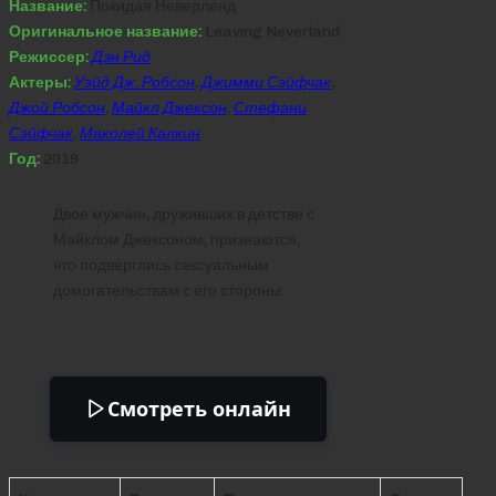
Название:
Покидая Неверленд
Оригинальное название:
Leaving Neverland
Режиссер:
Дэн Рид
Актеры:
Уэйд Дж. Робсон
,
Джимми Сэйфчак
,
Джой Робсон
,
Майкл Джексон
,
Стефани
Сэйфчак
,
Маколей Калкин
Год:
2019
Двое мужчин, друживших в детстве с
Майклом Джексоном, признаются,
что подверглись сексуальным
домогательствам с его стороны.
Смотреть онлайн