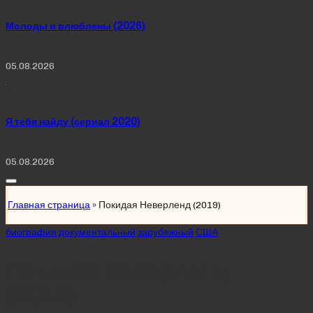
Молоды и влюблены (2026)
05.08.2026
Я тебя найду (сериал 2020)
05.08.2026
Главная страница
»
Покидая Неверленд (2019)
Posted
биография
документальный
зарубежный
США
in
Покидая Неверленд
(2019)