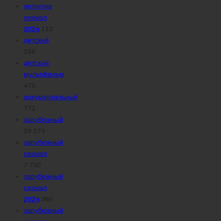
детектив
сериал
2024
113
детский
166
детский
мультфильм
475
документальный
771
зарубежный
29 374
зарубежный
сериал
7 730
зарубежный
сериал
2024
360
зарубежный