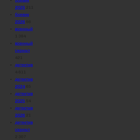
боевик
2025
211
боевик
2026
66
военный
1 384
военный
сериал
421
детектив
4 611
детектив
2024
65
детектив
2025
54
детектив
2026
21
детектив
сериал
2 307