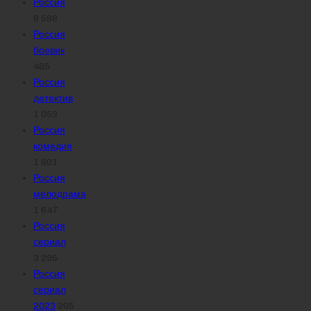
Россия
6 588
Россия
боевик
485
Россия
детектив
1 053
Россия
комедия
1 801
Россия
мелодрама
1 647
Россия
сериал
3 295
Россия
сериал
2023
205