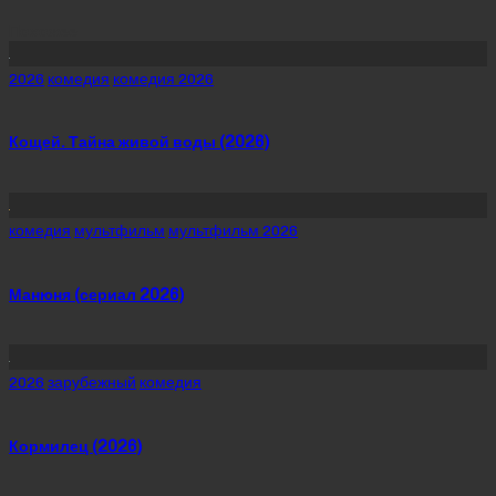
Похожее
Posted
2026
комедия
комедия 2026
in
Кощей. Тайна живой воды (2026)
Posted
комедия
мультфильм
мультфильм 2026
in
Манюня (сериал 2026)
Posted
2026
зарубежный
комедия
in
Кормилец (2026)