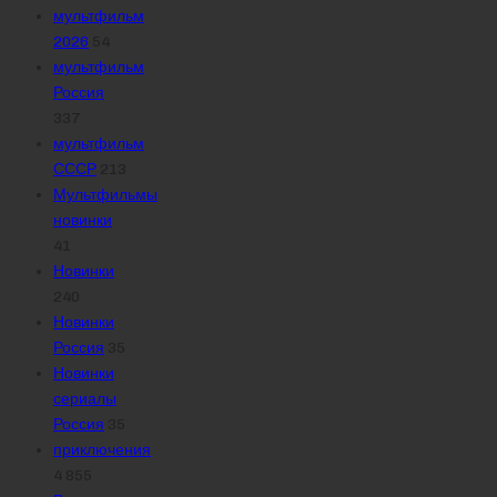
мультфильм
2026
54
мультфильм
Россия
337
мультфильм
СССР
213
Мультфильмы
новинки
41
Новинки
240
Новинки
Россия
35
Новинки
сериалы
Россия
35
приключения
4 855