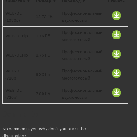
Качество ▼
Размер ▼
Перевод ▼
Скачать
WEB-DL
Профессиональный
13.72 ГБ
(1080p)
двухголосый
Профессиональный
WEB-DLRip
1.76 ГБ
многоголосый
Профессиональный
WEB-DLRip
2.75 ГБ
многоголосый
WEB-DL
Профессиональный
6.33 ГБ
(720p)
многоголосый
WEB-DL
Профессиональный
7.89 ГБ
(720p)
двухголосый
Comments
No comments yet. Why don’t you start the
discussion?