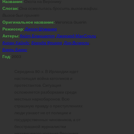
Название:
Охота на Веронику
Слоган:
Она осмелилась бросить вызов мафии.
Вызов был принят
Оригинальное название:
Veronica Guerin
Режиссер:
Джоэл Шумахер
Актеры:
Кейт Бланшетт
,
Джерард МакСорли
,
Киран Хайндс
,
Бренда Фрикер
,
Дон Вичерли
,
Бэрри Барнс
Год:
2003
Середина 90-х. В Ирландии идет
настоящая война католиков и
протестантов. Ситуация
осложняется разборками среди
местных наркобаронов. Всю
страшную правду о преступлениях
люди узнают не от полиции и
государственных чиновников, а от
бесстрашной журналистки
независимого издания Вероники