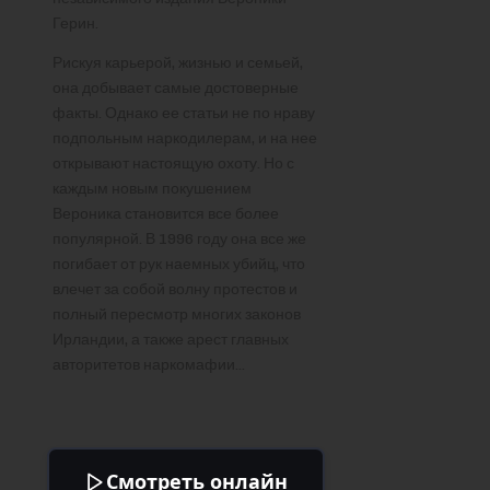
Герин.
Рискуя карьерой, жизнью и семьей,
она добывает самые достоверные
факты. Однако ее статьи не по нраву
подпольным наркодилерам, и на нее
открывают настоящую охоту. Но с
каждым новым покушением
Вероника становится все более
популярной. В 1996 году она все же
погибает от рук наемных убийц, что
влечет за собой волну протестов и
полный пересмотр многих законов
Ирландии, а также арест главных
авторитетов наркомафии…
Смотреть онлайн