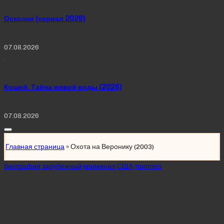
Осколки (сериал 2026)
07.08.2026
Кощей. Тайна живой воды (2026)
07.08.2026
Главная страница
»
Охота на Веронику (2003)
Posted
биография
зарубежный
криминал
США
триллер
in
Охота на Веронику
(2003)