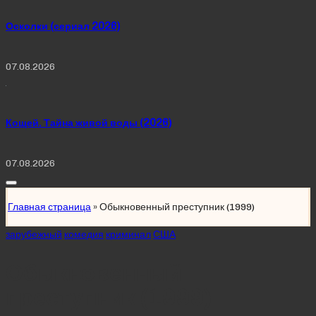
Осколки (сериал 2026)
07.08.2026
Кощей. Тайна живой воды (2026)
07.08.2026
Главная страница
»
Обыкновенный преступник (1999)
Posted
зарубежный
комедия
криминал
США
in
Обыкновенный
преступник (1999)