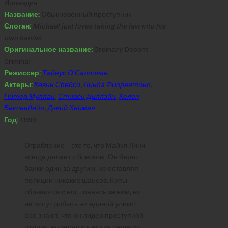
Ирландия
Название:
Обыкновенный преступник
Слоган:
Michael just loves taking the law into his
own hands!
Оригинальное название:
Ordinary Decent
Criminal
Режиссер:
Тадеус О’Салливан
Актеры:
Кевин Спейси
,
Линда Фиорентино
,
Питер Муллан
,
Стивен Диллэйн
,
Хелен
Бексендейл
,
Дэвид Хейман
Год:
1999
Ограбление – это то, что Майкл Линч
всегда делает с блеском. Он берет
банки один за другим, не оставляя
полиции никаких шансов. Копы
сбиваются с ног, гоняясь за ним, но
не могут добыть ни единой улики!
Все знают, что он лидер преступной
группы, но засадить его за решетку