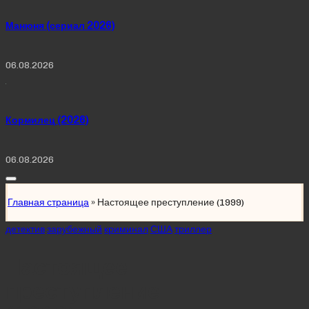
Манюня (сериал 2026)
06.08.2026
Кормилец (2026)
06.08.2026
Главная страница
»
Настоящее преступление (1999)
Posted
детектив
зарубежный
криминал
США
триллер
in
Настоящее
преступление