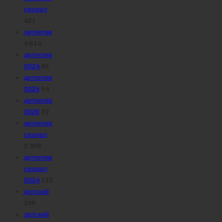
сериал
421
детектив
4 614
детектив
2024
65
детектив
2025
54
детектив
2026
22
детектив
сериал
2 308
детектив
сериал
2024
113
детский
166
детский