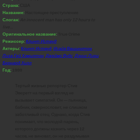
Страна:
США
Название:
Настоящее преступление
Слоган:
An innocent man has only 12 hours to
live…
Оригинальное название:
True Crime
Режиссер:
Клинт Иствуд
Актеры:
Клинт Иствуд
,
Исайя Вашингтон
,
Лиза Гей Хэмилтон
,
Джеймс Вудс
,
Дэнис Лири
,
Бернард Хилл
Год:
1999
Тертый жизнью репортер Стив
Эверетт на первый взгляд не
вызывает симпатий. Он — пьяница,
бабник, сквернословит, не слишком
заботливый отец. Однако, когда Стив
понимает, что молодой парень,
которого должны казнить через 12
часов, не виноват, он не раздумывая