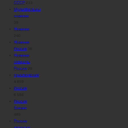
СССР
213
Мультфильмы
новинки
39
Новинки
240
Новинки
Россия
36
Новинки
сериалы
Россия
29
приключения
4 859
Россия
6 588
Россия
боевик
485
Россия
детектив