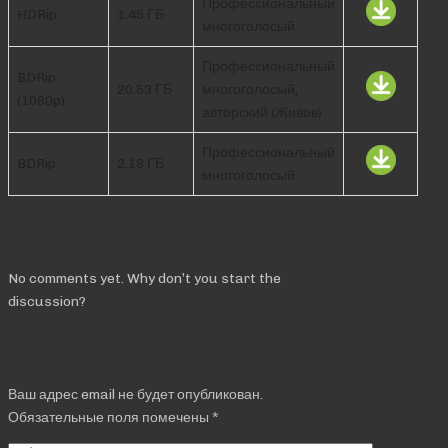
Профессиональный
HDRip
1.45 ГБ
многоголосый
Профессиональный
BDRip
20.53 ГБ
многоголосый,
(1080p)
авторский (Живов)
Профессиональный
BDRip
2.18 ГБ
многоголосый
Comments
No comments yet. Why don’t you start the
discussion?
Добавить комментарий
Ваш адрес email не будет опубликован.
Обязательные поля помечены
*