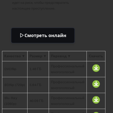
идет на риск, чтобы предотвратить
настоящее преступление.
Смотреть онлайн
Качество ▼
Размер ▼
Перевод ▼
Скачать
Профессиональный
DVDRip
1.49 ГБ
многоголосый
Профессиональный
BDRip (720p)
5.64 ГБ
многоголосый
Blu-Ray
Профессиональный
40.09 ГБ
(1080p)
многоголосый