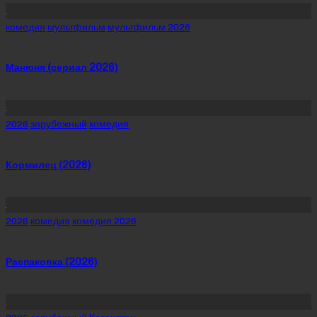
Posted
комедия
мультфильм
мультфильм 2026
in
Манюня (сериал 2026)
Posted
2026
зарубежный
комедия
in
Кормилец (2026)
Posted
2026
комедия
комедия 2026
in
Распаковка (2026)