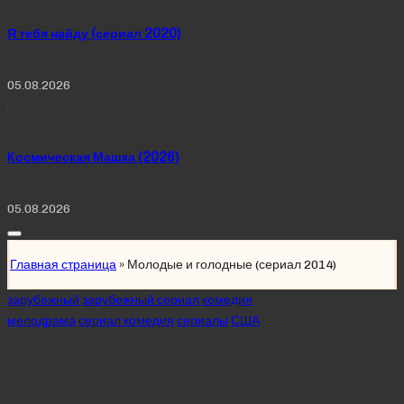
Я тебя найду (сериал 2020)
05.08.2026
Космическая Машка (2026)
05.08.2026
Главная страница
»
Молодые и голодные (сериал 2014)
Posted
зарубежный
зарубежный сериал
комедия
in
мелодрама
сериал комедия
сериалы
США
Молодые и
голодные (сериал