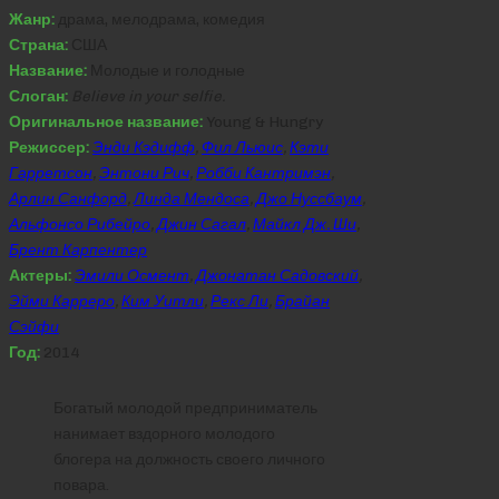
Жанр:
драма, мелодрама, комедия
Страна:
США
Название:
Молодые и голодные
Слоган:
Believe in your selfie.
Оригинальное название:
Young & Hungry
Режиссер:
Энди Кэдифф
,
Фил Льюис
,
Кэти
Гарретсон
,
Энтони Рич
,
Робби Кантримэн
,
Арлин Санфорд
,
Линда Мендоса
,
Джо Нуссбаум
,
Альфонсо Рибейро
,
Джин Сагал
,
Майкл Дж. Ши
,
Брент Карпентер
Актеры:
Эмили Осмент
,
Джонатан Садовский
,
Эйми Карреро
,
Ким Уитли
,
Рекс Ли
,
Брайан
Сэйфи
Год:
2014
Богатый молодой предприниматель
нанимает вздорного молодого
блогера на должность своего личного
повара.