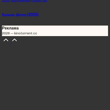
Posted
2025
зарубежный
Казахстан
in
Қызым. Дочки (2025)
Реклама
2026 — kinotorrent.cc
Scroll
to
Top