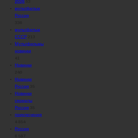
2026
53
мультфильм
Россия
336
мультфильм
СССР
213
Мультфильмы
новинки
41
Новинки
240
Новинки
Россия
35
Новинки
сериалы
Россия
35
приключения
4 854
Россия
6 587