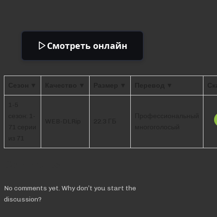
Смотреть онлайн
Сезон ▼
Качество ▼
Размер ▼
Перевод ▼
Ск
1-5
сезон: 1-
Профессиональный
WEB-DLRip
22.3 ГБ
71 серии
многоголосый
из 71
Comments
No comments yet. Why don’t you start the
discussion?