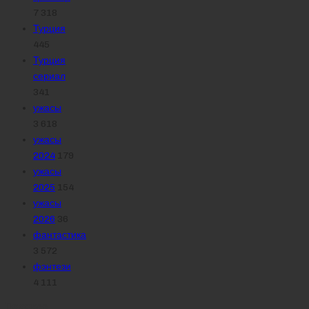
7 318
Турция
445
Турция
сериал
341
ужасы
3 618
ужасы
2024
179
ужасы
2025
154
ужасы
2026
36
фантастика
3 572
фэнтези
4 111
Похожее