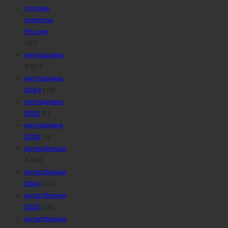
лучшие
сериалы
Россия
707
мелодрама
8 057
мелодрама
2024
159
мелодрама
2025
97
мелодрама
2026
28
мультфильм
4 149
мультфильм
2024
111
мультфильм
2025
120
мультфильм