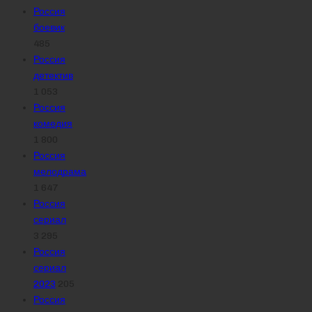
Россия
боевик
485
Россия
детектив
1 053
Россия
комедия
1 800
Россия
мелодрама
1 647
Россия
сериал
3 295
Россия
сериал
2023
205
Россия