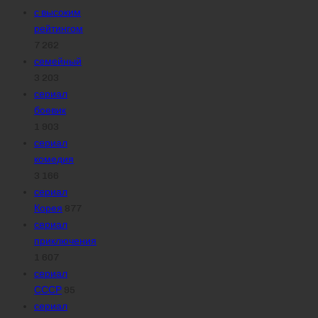
с высоким
рейтингом
7 262
семейный
3 203
сериал
боевик
1 903
сериал
комедия
3 166
сериал
Корея
877
сериал
приключения
1 607
сериал
СССР
95
сериал