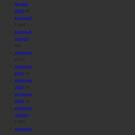
боевик
2026
66
военный
1 384
военный
сериал
421
детектив
4 611
детектив
2024
65
детектив
2025
54
детектив
2026
21
детектив
сериал
2 307
детектив