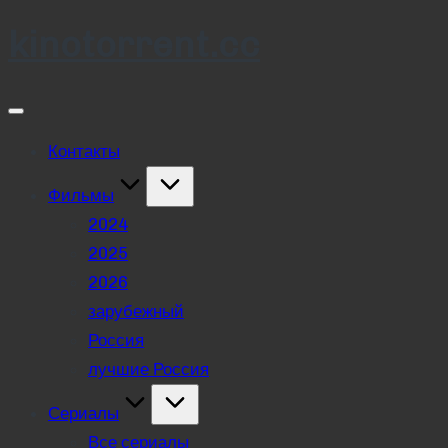
kinotorrent.cc
Skip
to
content
Контакты
Фильмы
2024
2025
2026
зарубежный
Россия
лучшие Россия
Сериалы
Все сериалы