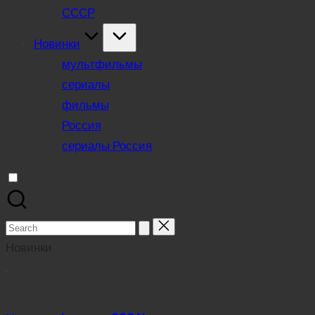
СССР
Новинки
мультфильмы
сериалы
фильмы
Россия
сериалы Россия
Search
for:
Новинки