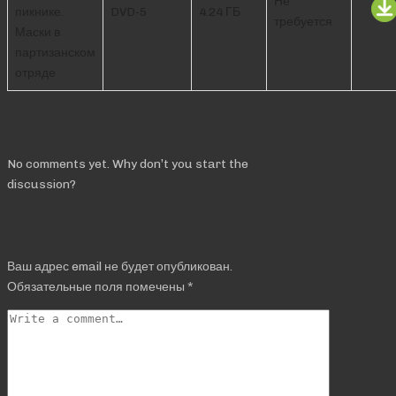
Не
пикнике.
DVD-5
4.24 ГБ
требуется
Маски в
партизанском
отряде
Comments
No comments yet. Why don’t you start the
discussion?
Добавить комментарий
Ваш адрес email не будет опубликован.
Обязательные поля помечены
*