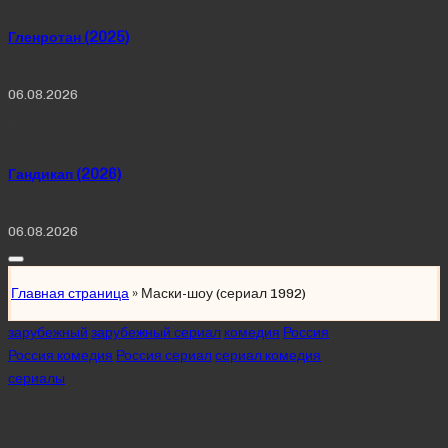
Гленротан (2025)
06.08.2026
Гандикап (2026)
06.08.2026
Главная страница
»
Маски-шоу (сериал 1992)
Posted
зарубежный
зарубежный сериал
комедия
Россия
in
Россия комедия
Россия сериал
сериал комедия
сериалы
Маски-шоу (сериал