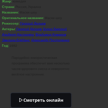
Жанр:
комедия
Страна:
Россия, Украина
Название:
Маски-шоу
Оригинальное название:
Маски-шоу
Режиссер:
Георгий Делиев
Актеры:
Георгий Делиев
,
Борис Барский
,
Альберт Каспарянц
,
Владимир Комаров
,
Эвелина Блёданс
,
Александр Постоленко
Год:
1992
Пародийно-юмористическая
программа обеспечит вам несколько
часов здорового смеха и невероятно
весёлое настроение.
Смотреть онлайн