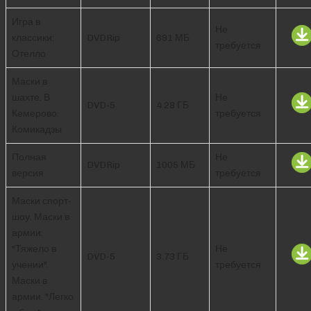
Игра в
Не
классики:
DVDRip
691 МБ
требуется
Отелло
Маски в
шахте. В
Не
DVD-5
4.28 ГБ
Кемерово.
требуется
Комикадзы
Полная
Не
DVDRip
1005 МБ
версия
требуется
Маски спорт-
шоу. Маски в
армии.
"Тяжело в
Не
DVD-5
3.73 ГБ
учении".
требуется
Маски в
армии. "Легко