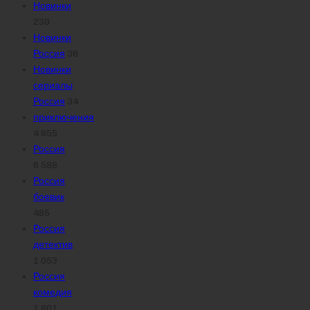
Новинки
239
Новинки
Россия
36
Новинки
сериалы
Россия
34
приключения
4 855
Россия
6 588
Россия
боевик
485
Россия
детектив
1 053
Россия
комедия
1 801