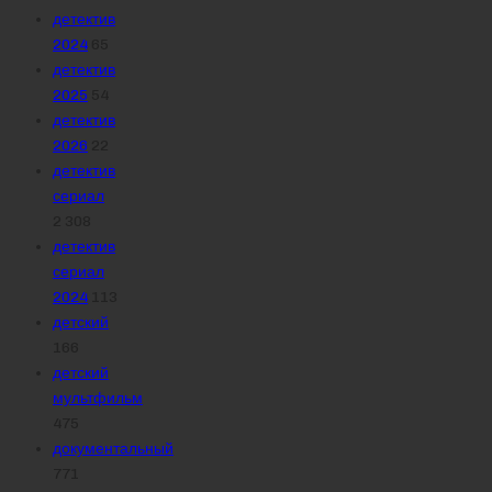
детектив
2024
65
детектив
2025
54
детектив
2026
22
детектив
сериал
2 308
детектив
сериал
2024
113
детский
166
детский
мультфильм
475
документальный
771