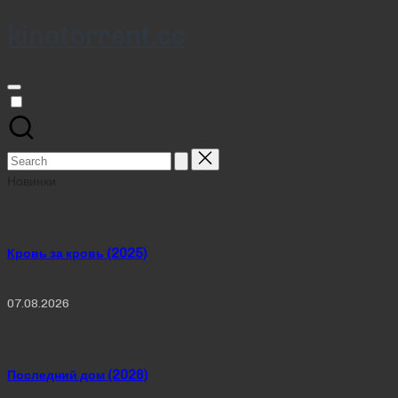
kinotorrent.cc
Skip
to
content
Search
for:
Новинки
Кровь за кровь (2025)
07.08.2026
Последний дом (2026)