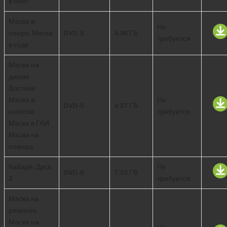
в бою"
Маски в
Не
опере. Маски
DVD-5
4.36 ГБ
требуется
в суде
Маски на
диком
Востоке.
Маски в
Не
DVD-5
4.37 ГБ
колхозе.
требуется
Маски в ГАИ.
Маски на
пожаре
Кабаре. Диск
Не
DVD-9
7.33 ГБ
2
требуется
Маски на
ремонте.
Маски на