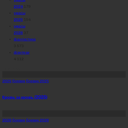
2024
179
ужасы
2025
154
ужасы
2026
37
фантастика
3 573
фэнтези
4 112
Похожее
Posted
2025
боевик
боевик 2025
in
Кровь за кровь (2025)
Posted
2026
боевик
боевик 2026
in