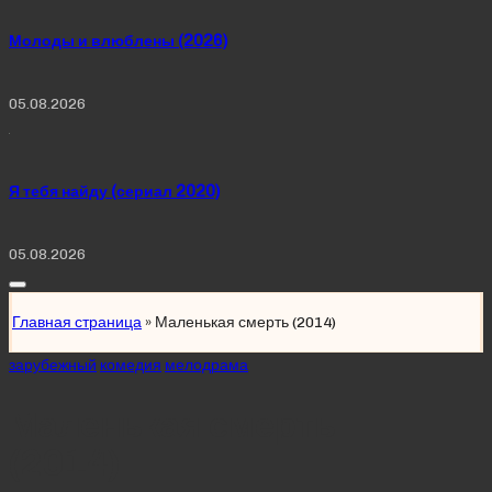
Молоды и влюблены (2026)
05.08.2026
Я тебя найду (сериал 2020)
05.08.2026
Главная страница
»
Маленькая смерть (2014)
Posted
зарубежный
комедия
мелодрама
in
Маленькая смерть
(2014)