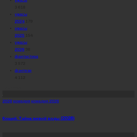
ужасы
3 618
ужасы
2024
179
ужасы
2025
154
ужасы
2026
36
фантастика
3 572
фэнтези
4 112
Похожее
Posted
2026
комедия
комедия 2026
in
Кощей. Тайна живой воды (2026)