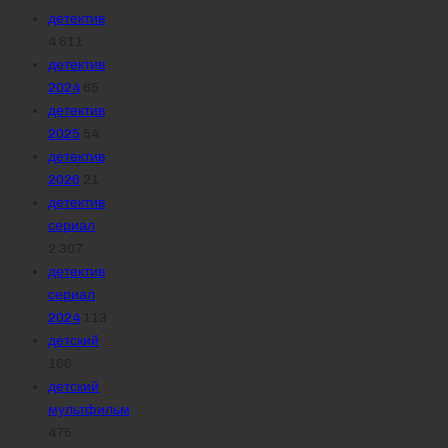
детектив
4 611
детектив
2024
65
детектив
2025
54
детектив
2026
21
детектив
сериал
2 307
детектив
сериал
2024
113
детский
166
детский
мультфильм
475