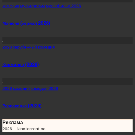
Posted
комедия
мультфильм
мультфильм 2026
in
Манюня (сериал 2026)
Posted
2026
зарубежный
комедия
in
Кормилец (2026)
Posted
2026
комедия
комедия 2026
in
Распаковка (2026)
Реклама
2026 — kinotorrent.cc