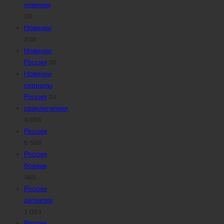
новинки
39
Новинки
238
Новинки
Россия
36
Новинки
сериалы
Россия
34
приключения
4 855
Россия
6 588
Россия
боевик
485
Россия
детектив
1 053
Россия