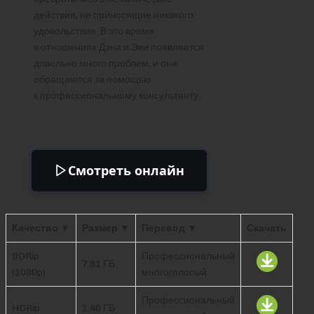
действия, не приносящие никакого
удовольствия. В это время
в отношениях Дэна и Эви появляется
довольно много проблем, и они
обращаются за помощью
к профессиональному консультанту.
Смотреть онлайн
Качество ▼
Размер ▼
Перевод ▼
Скачать
BDRip
Профессиональный
7.91 ГБ
(1080p)
многоголосый
Профессиональный
HDRip
1.46 ГБ