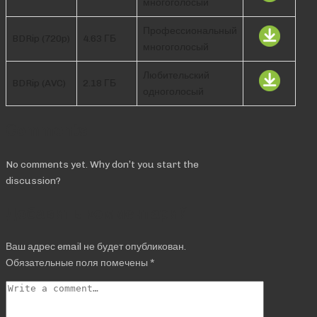
многоголосый
Профессиональный
BDRip (720p)
4.63 ГБ
многоголосый
Любительский
BDRip (AVC)
2.18 ГБ
одноголосый
Comments
No comments yet. Why don’t you start the
discussion?
Добавить комментарий
Ваш адрес email не будет опубликован.
Обязательные поля помечены
*