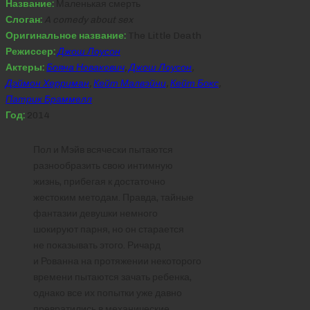
Название:
Маленькая смерть
Слоган:
A comedy about sex
Оригинальное название:
The Little Death
Режиссер:
Джош Лоусон
Актеры:
Бояна Новакович
,
Джош Лоусон
,
Дэймон Херриман
,
Кейт Малвэйни
,
Кейт Бокс
,
Патрик Браммелл
Год:
2014
Пол и Мэйв всячески пытаются
разнообразить свою интимную
жизнь, прибегая к достаточно
жестоким методам. Правда, тайные
фантазии девушки немного
шокируют парня, но он старается
не показывать этого. Ричард
и Рованна на протяжении некоторого
времени пытаются зачать ребенка,
однако все их попытки уже давно
превратились в механические