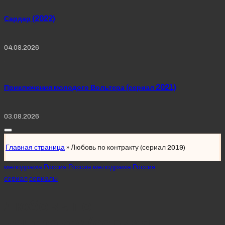
Сардар (2022)
04.08.2026
Приключения молодого Вольтера (сериал 2021)
03.08.2026
Главная страница
»
Любовь по контракту (сериал 2019)
Posted
мелодрама
Россия
Россия мелодрама
Россия
in
сериал
сериалы
Любовь по
контракту (сериал