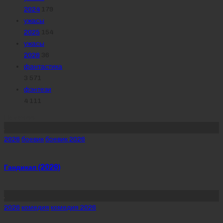
2024
179
ужасы
2025
154
ужасы
2026
36
фантастика
3 571
фэнтези
4 111
Похожее
Posted
2026
боевик
боевик 2026
in
Гандикап (2026)
Posted
2026
комедия
комедия 2026
in