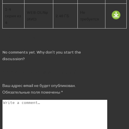
1-4
WEB-DLRip
Не
серия из
2.49 ГБ
(AVC)
требуется
4
Comments
No comments yet. Why don’t you start the
discussion?
Добавить комментарий
Ваш адрес email не будет опубликован.
Обязательные поля помечены
*