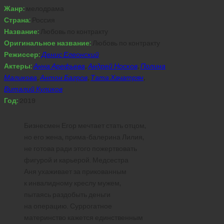
Жанр:
мелодрама
Страна:
Россия
Название:
Любовь по контракту
Оригинальное название:
Любовь по контракту
Режиссер:
Денис Елеонский
Актеры:
Анна Арефьева
,
Андрей Носков
,
Полина
Маликова
,
Антон Багров
,
Тата Хачатрян
,
Виталий Куликов
Год:
2019
Бизнесмен Егор мечтает стать отцом,
но его жена, прима-балерина Лилия,
не готова ради этого пожертвовать
фигурой и карьерой. Медсестра
Аня ухаживает за прикованным
к инвалидному креслу мужем,
пытаясь раздобыть деньги
на операцию. Суррогатное
материнство кажется единственным