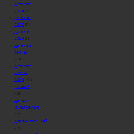
детектив
2024
65
детектив
2025
54
детектив
2026
21
детектив
сериал
2 307
детектив
сериал
2024
113
детский
166
детский
мультфильм
475
документальный
770