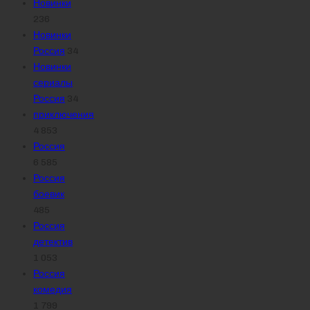
Новинки
236
Новинки
Россия
34
Новинки
сериалы
Россия
34
приключения
4 853
Россия
6 585
Россия
боевик
485
Россия
детектив
1 053
Россия
комедия
1 799