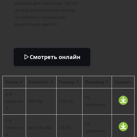
выходом для обеих пар… Но что
делать, если условная любовь
по контракту перерастает
в настоящее чувство?
Смотреть онлайн
Сезон ▼
Качество ▼
Размер ▼
Перевод ▼
Скачать
1-4
Не
серии из
SATRip
2.34 ГБ
требуется
4
1-4
Не
серия из
WEB-DLRip
2.5 ГБ
требуется
4