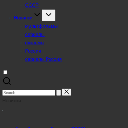
СССР
Новинки
мультфильмы
сериалы
фильмы
Россия
сериалы Россия
Search
for:
Новинки