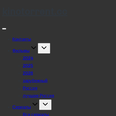
kinotorrent.cc
Skip
to
content
Контакты
Фильмы
2024
2025
2026
зарубежный
Россия
лучшие Россия
Сериалы
Все сериалы