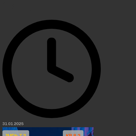
(1955)
31.01.2025
IMDb 7.3
KP 8.2