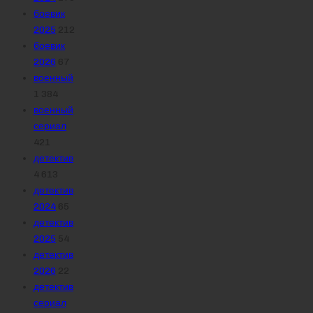
боевик
2025
212
боевик
2026
67
военный
1 384
военный
сериал
421
детектив
4 613
детектив
2024
65
детектив
2025
54
детектив
2026
22
детектив
сериал