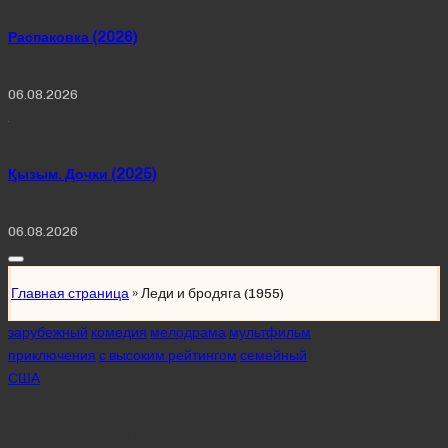
Распаковка (2026)
06.08.2026
Қызым. Дочки (2025)
06.08.2026
Главная страница
»
Леди и бродяга (1955)
Posted
зарубежный
комедия
мелодрама
мультфильм
in
приключения
с высоким рейтингом
семейный
США
Леди и бродяга