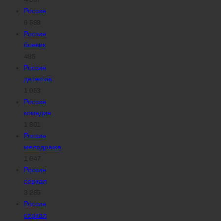
Россия
6 588
Россия
боевик
485
Россия
детектив
1 053
Россия
комедия
1 801
Россия
мелодрама
1 647
Россия
сериал
3 295
Россия
сериал