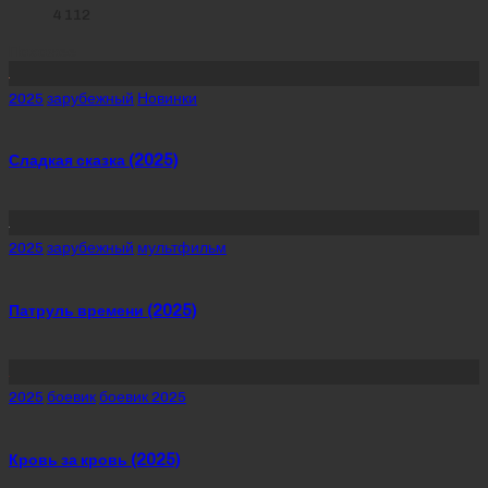
4 112
Похожее
Posted
2025
зарубежный
Новинки
in
Сладкая сказка (2025)
Posted
2025
зарубежный
мультфильм
in
Патруль времени (2025)
Posted
2025
боевик
боевик 2025
in
Кровь за кровь (2025)