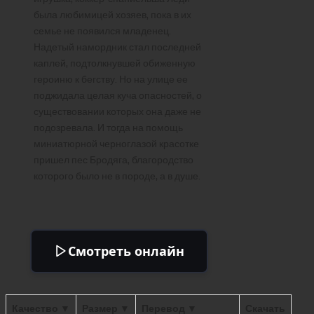
была любимицей хозяев, пока в их
семье не появился младенец.
Надетый намордник стал последней
каплей, подтолкнувшей обиженную
героиню к бегству. Но на улице ее
поджидала целая куча опасностей, о
существовании которых она даже не
подозревала. И тогда на помощь
миниатюрной черноглазой красотке
пришел пес Бродяга, благородство
которого было не в породе, а в душе.
Смотреть онлайн
Качество ▼
Размер ▼
Перевод ▼
Скачать