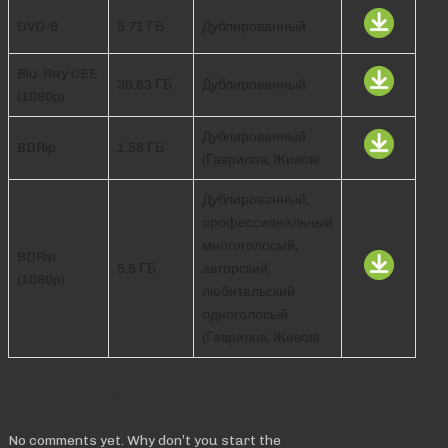
DVD-9
5.71 ГБ
Дублированный
Blu-Ray CEE
36.63 ГБ
Дублированный
(1080p)
Дублированный
BDRip
1.58 ГБ
(Гаврилов, Живов)
Дублированный,
профессиональный
многоголосый,
BDRip
5.5 ГБ
авторский,
(1080p)
любительский
одноголосый
(Гаврилов, Живов)
Comments
No comments yet. Why don’t you start the