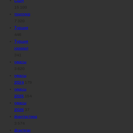
США
15 100
триллер
7 320
Турция
446
Турция
сериал
341
ужасы
3 620
ужасы
2024
179
ужасы
2025
154
ужасы
2026
37
фантастика
3 574
фэнтези