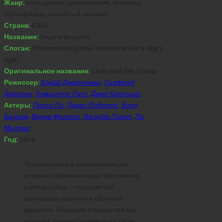
Жанр:
мелодрама, приключения, комедия,
мультфильм, семейный, мюзикл
Страна:
США
Название:
Леди и бродяга
Слоган:
The most delightful characters in a dog’s
age!
Оригинальное название:
Lady and the Tramp
Режиссер:
Клайд Джероними
,
Уилфред
Джексон
,
Хэмилтон Ласк
,
Джек Каттинг
Актеры:
Пегги Ли
,
Ларри Робертс
,
Билл
Бауком
,
Верна Фелтон
,
Джордж Гивот
,
Ли
Миллар
Год:
1955
Трогательная и захватывающая
история сближения двух абсолютно
разных собак — породистой
комнатной неженки и обычной
дворняги. Изящная и пушистая как
игрушка, коккер-спаниельша Леди